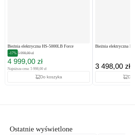
Bieżnia elektryczna HS-5000LB Force
Bieżnia elektryczna H
-17%
5 998,00 zł
4 999,00 zł
3 498,00 zł
Najniższa cena: 5 998,00 zł
Do koszyka
Do 
Ostatnie wyświetlone