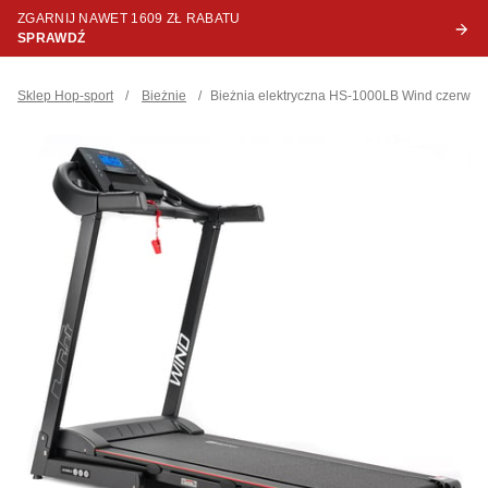
ZGARNIJ NAWET 1609 ZŁ RABATU
SPRAWDŹ
Sklep Hop-sport
/
Bieżnie
/
Bieżnia elektryczna HS-1000LB Wind czerwon