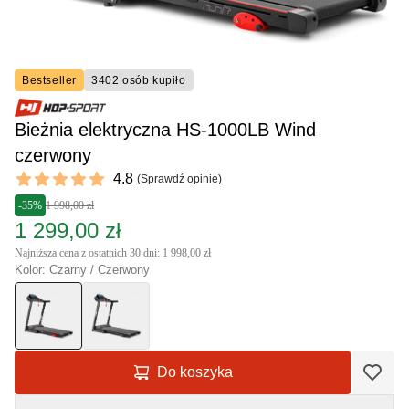
Bestseller
3402 osób kupiło
Bieżnia elektryczna HS-1000LB Wind
czerwony
Reviews
4.8
(
Sprawdź opinie
)
4.8 out of 5 stars
-35%
1 998,00 zł
1 299,00 zł
Najniższa cena z ostatnich 30 dni: 1 998,00 zł
Kolor: Czarny / Czerwony
Do koszyka