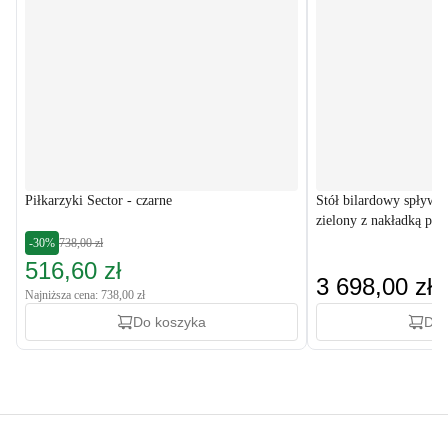
Piłkarzyki Sector - czarne
Stół bilardowy spływo
zielony z nakładką pin
-30%
738,00 zł
516,60 zł
3 698,00 zł
Najniższa cena: 738,00 zł
Do koszyka
Do 