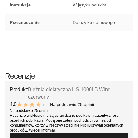
Instrukcje
W języku polskim
Przeznaczenie
Do użytku domowego
Recenzje
Produkt:
Bieżnia elektryczna HS-1000LB Wind
czerwony
4.8
Na podstawie 25 opinii
9.6 out of 10 stars
Na podstawie 25 opinii.
Recenzje w sklepie nie są sprawdzane pod kątem autentyczności
przed ich publikacją. Mogą one zatem pochodzić również od
konsumentów, którzy w rzeczywistości nie kupili/używali ocenianych
produktów.
Więcej informacji