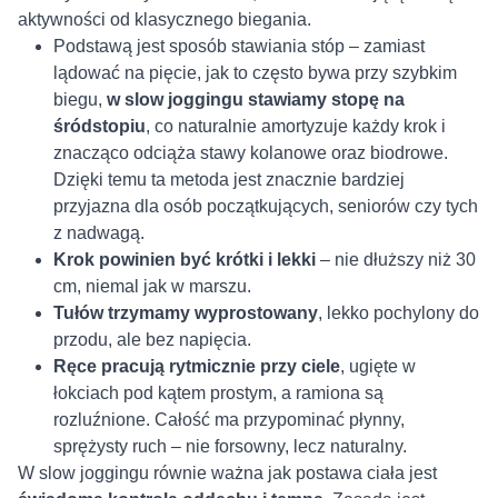
aktywności od klasycznego biegania.
Podstawą jest sposób stawiania stóp – zamiast
lądować na pięcie, jak to często bywa przy szybkim
biegu,
w slow joggingu stawiamy stopę na
śródstopiu
, co naturalnie amortyzuje każdy krok i
znacząco odciąża stawy kolanowe oraz biodrowe.
Dzięki temu ta metoda jest znacznie bardziej
przyjazna dla osób początkujących, seniorów czy tych
z nadwagą.
Krok powinien być krótki i lekki
– nie dłuższy niż 30
cm, niemal jak w marszu.
Tułów trzymamy wyprostowany
, lekko pochylony do
przodu, ale bez napięcia.
Ręce pracują rytmicznie przy ciele
, ugięte w
łokciach pod kątem prostym, a ramiona są
rozluźnione. Całość ma przypominać płynny,
sprężysty ruch – nie forsowny, lecz naturalny.
W slow joggingu równie ważna jak postawa ciała jest