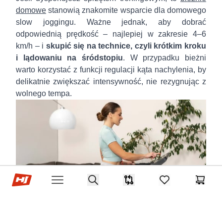
domowe
stanowią znakomite wsparcie dla domowego
slow joggingu. Ważne jednak, aby dobrać
odpowiednią prędkość – najlepiej w zakresie 4–6
km/h – i
skupić się na technice, czyli krótkim kroku
i lądowaniu na śródstopiu
. W przypadku bieżni
warto korzystać z funkcji regulacji kąta nachylenia, by
delikatnie zwiększać intensywność, nie rezygnując z
wolnego tempa.
Sklep Hop-sport.pl
Search
Porównywarka
items in favorites,
Koszyk
Open menu