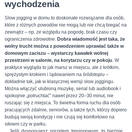
wychodzenia
Slow jogging w domu to doskonałe rozwiązanie dla osób,
które z różnych powodów nie mogą lub nie chcą biegać na
zewnątrz – np. ze względu na pogodę, brak czasu czy
ograniczenia zdrowotne.
Dobra wiadomość jest taka, że
wolny trucht można z powodzeniem uprawiać także w
domowym zaciszu – wystarczy kawałek wolnej
przestrzeni w salonie, na korytarzu czy w pokoju
. W
praktyce wygląda to jak marsz w miejscu, ale z krótkim,
sprężystym krokiem i lądowaniem na śródstopiu –
dokładnie tak, jak w klasycznej wersji slow joggingu.
Można włączyć ulubioną muzykę, serial lub audiobook i
spokojnie „potruchtać” nawet przez 20–30 minut, nie
ruszając się z miejsca. To świetna forma ruchu dla osób
pracujących zdalnie, seniorów, a także tych, którzy dopiero
budują swoją kondycję i nie czują się komfortowo na
siłowni czy w parku.
Jeśli dysponujesz sprzętem treningowym, to
bieżnie