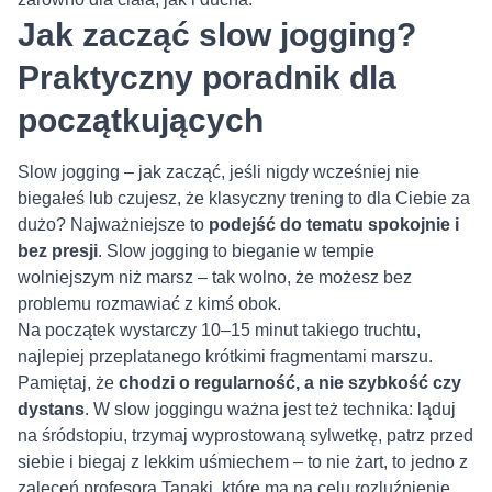
Jak zacząć slow jogging?
Praktyczny poradnik dla
początkujących
Slow jogging – jak zacząć, jeśli nigdy wcześniej nie
biegałeś lub czujesz, że klasyczny trening to dla Ciebie za
dużo? Najważniejsze to
podejść do tematu spokojnie i
bez presji
. Slow jogging to bieganie w tempie
wolniejszym niż marsz – tak wolno, że możesz bez
problemu rozmawiać z kimś obok.
Na początek wystarczy 10–15 minut takiego truchtu,
najlepiej przeplatanego krótkimi fragmentami marszu.
Pamiętaj, że
chodzi o regularność, a nie szybkość czy
dystans
. W slow joggingu ważna jest też technika: ląduj
na śródstopiu, trzymaj wyprostowaną sylwetkę, patrz przed
siebie i biegaj z lekkim uśmiechem – to nie żart, to jedno z
zaleceń profesora Tanaki, które ma na celu rozluźnienie