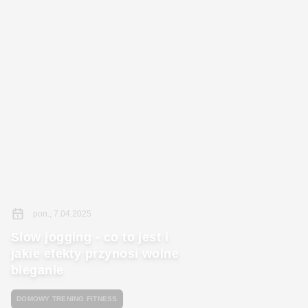
pon., 7.04.2025
Slow jogging - co to jest i
jakie efekty przynosi wolne
bieganie
DOMOWY TRENING FITNESS