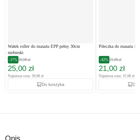
Wałek roller do masażu EPP pełny 30cm
Piłeczka do masażu EP
niebieski
-37%
39,98 zł
-42%
35,98 zł
25,00 zł
21,00 zł
Najniższa cena: 39,98 zł
Najniższa cena: 35,98 zł
Do koszyka
Do 
Opis