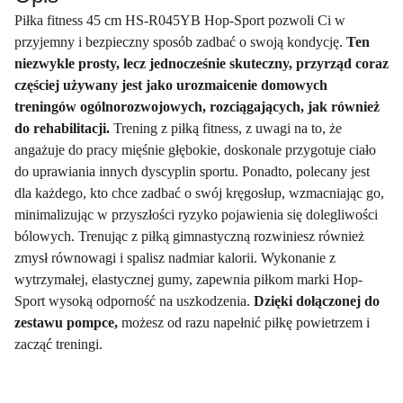
Piłka fitness 45 cm HS-R045YB Hop-Sport pozwoli Ci w
przyjemny i bezpieczny sposób zadbać o swoją kondycję.
Ten
niezwykle prosty, lecz jednocześnie skuteczny, przyrząd coraz
częściej używany jest jako urozmaicenie domowych
treningów ogólnorozwojowych, rozciągających, jak również
do rehabilitacji.
Trening z piłką fitness, z uwagi na to, że
angażuje do pracy mięśnie głębokie, doskonale przygotuje ciało
do uprawiania innych dyscyplin sportu. Ponadto, polecany jest
dla każdego, kto chce zadbać o swój kręgosłup, wzmacniając go,
minimalizując w przyszłości ryzyko pojawienia się dolegliwości
bólowych. Trenując z piłką gimnastyczną rozwiniesz również
zmysł równowagi i spalisz nadmiar kalorii. Wykonanie z
wytrzymałej, elastycznej gumy, zapewnia piłkom marki Hop-
Sport wysoką odporność na uszkodzenia.
Dzięki dołączonej do
zestawu pompce,
możesz od razu napełnić piłkę powietrzem i
zacząć treningi.