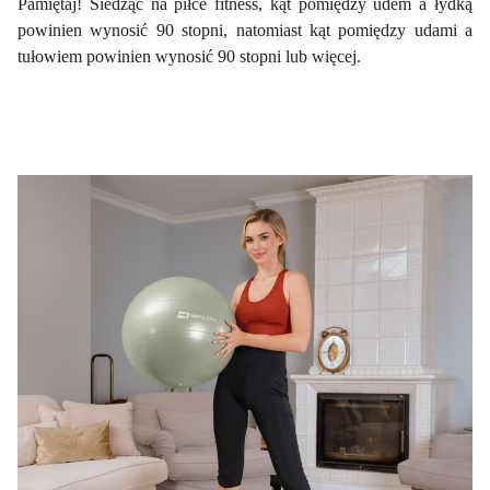
Pamiętaj! Siedząc na piłce fitness, kąt pomiędzy udem a łydką
powinien wynosić 90 stopni, natomiast kąt pomiędzy udami a
tułowiem powinien wynosić 90 stopni lub więcej.