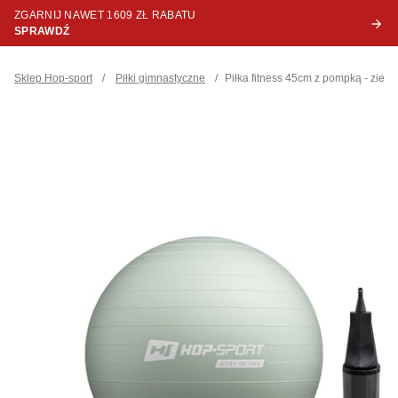
ZGARNIJ NAWET 1609 ZŁ RABATU
SPRAWDŹ
Sklep Hop-sport
/
Piłki gimnastyczne
/
Piłka fitness 45cm z pompką - zielo