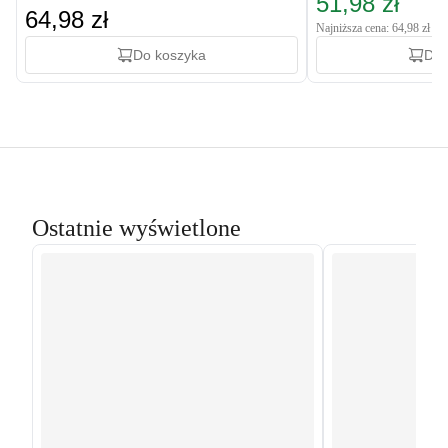
51,98 zł
64,98 zł
Najniższa cena: 64,98 zł
Do koszyka
Do 
Ostatnie wyświetlone