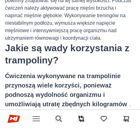
powinny znajdować się na tej samej wysokości. Podczas
ćwiczeń należy aktywować pracę mięśni brzucha i
napinać mięśnie głębokie. Wykonywanie treningów na
niestabilnym podłożu, wymusza większe napięcie
mięśniowe i intensywniejszą pracę organizmu nad
utrzymaniem równowagi i koordynacji ciała.
Jakie są wady korzystania z
trampoliny?
Ćwiczenia wykonywane na trampolinie
przynoszą wiele korzyści, ponieważ
podnoszą wydolność organizmu i
umożliwiają utratę zbędnych kilogramów
.
Co jednak istotne, nie są one dedykowane
Sklep Hop-sport.pl
Search
Porównywarka
items in favorites,
Koszyk
Open menu
osobom, które mają problemy ze stawami i
słabe mięśnie dna miednicy. Zbyt częste