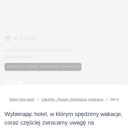
pt., 19.11.2021
Jaki jest największy basen
na świecie?
LIFESTYLE - PORADY, MOTYWACJA, INSPIRACJA
Sklep Hop-sport
/
Lifestyle - Porady, motywacja, inspiracja
/
Jaki jest n
Wybierając hotel, w którym spędzimy wakacje,
coraz częściej zwracamy uwagę na