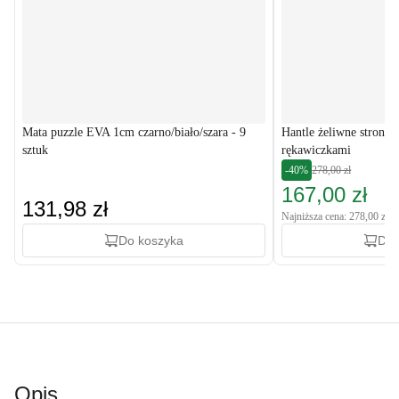
Mata puzzle EVA 1cm czarno/biało/szara - 9
Hantle żeliwne strong
sztuk
rękawiczkami
-40%
278,00 zł
167,00 zł
131,98 zł
Najniższa cena: 278,00 zł
Do koszyka
Do 
Opis