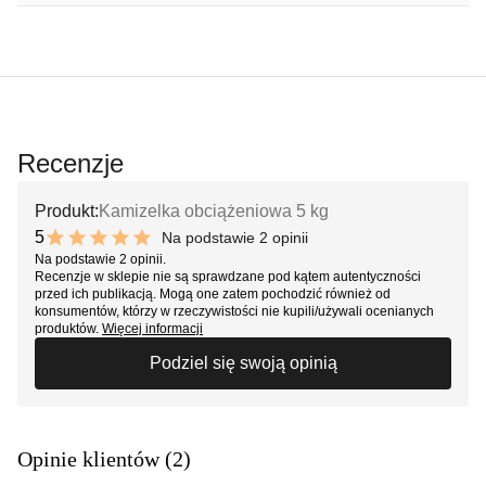
Recenzje
Produkt:
Kamizelka obciążeniowa 5 kg
5
Na podstawie 2 opinii
10 out of 10 stars
Na podstawie 2 opinii.
Recenzje w sklepie nie są sprawdzane pod kątem autentyczności
przed ich publikacją. Mogą one zatem pochodzić również od
konsumentów, którzy w rzeczywistości nie kupili/używali ocenianych
produktów.
Więcej informacji
Podziel się swoją opinią
Opinie klientów (2)