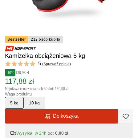
Bestseller
212 osób kupiło
Kamizelka obciążeniowa 5 kg
Reviews
5
(
Sprawdź opinie
)
5 out of 5 stars
-10%
130,98 zł
117,88 zł
Najniższa cena z ostatnich 30 dni: 130,98 zł
Waga produktu
5 kg
10 kg
Do koszyka
Wysyłka: w 24h
od:
0,00 zł