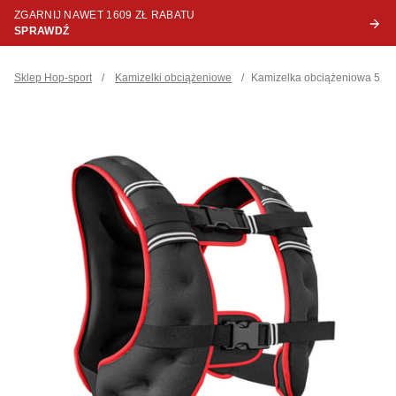
ZGARNIJ NAWET 1609 ZŁ RABATU
SPRAWDŹ
Sklep Hop-sport
/
Kamizelki obciążeniowe
/
Kamizelka obciążeniowa 5 kg