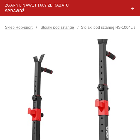
ZGARNIJ NAWET 1609 ZŁ RABATU
SPRAWDŹ
Sklep Hop-sport
/
Stojaki pod sztangę
/
Stojaki pod sztangę HS-1004L z a