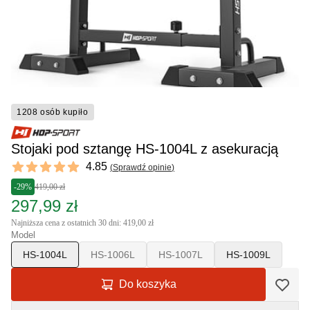
1208 osób kupiło
Stojaki pod sztangę HS-1004L z asekuracją
Reviews
4.85
(
Sprawdź opinie
)
4.85 out of 5 stars
-29%
419,00 zł
297,99 zł
Najniższa cena z ostatnich 30 dni: 419,00 zł
Model
HS-1004L
HS-1006L
HS-1007L
HS-1009L
Do koszyka