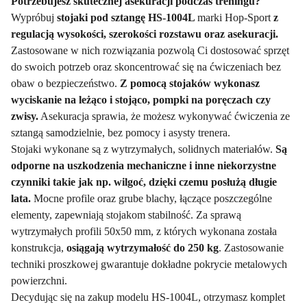
Potrzebujesz skutecznej asekuracji podczas treningu?
Wypróbuj
stojaki pod sztangę HS-1004L
marki Hop-Sport
z
regulacją wysokości, szerokości rozstawu oraz asekuracji.
Zastosowane w nich rozwiązania pozwolą Ci dostosować sprzęt
do swoich potrzeb oraz skoncentrować się na ćwiczeniach bez
obaw o bezpieczeństwo.
Z pomocą stojaków wykonasz
wyciskanie na leżąco i stojąco, pompki na poręczach czy
zwisy.
Asekuracja sprawia, że możesz wykonywać ćwiczenia ze
sztangą samodzielnie, bez pomocy i asysty trenera.
Stojaki wykonane są z wytrzymałych, solidnych materiałów.
Są
odporne na uszkodzenia mechaniczne i inne niekorzystne
czynniki takie jak np. wilgoć, dzięki czemu posłużą długie
lata.
Mocne profile oraz grube blachy, łączące poszczególne
elementy, zapewniają stojakom stabilność. Za sprawą
wytrzymałych profili 50x50 mm, z których wykonana została
konstrukcja,
osiągają wytrzymałość do 250 kg
. Zastosowanie
techniki proszkowej gwarantuje dokładne pokrycie metalowych
powierzchni.
Decydując się na zakup modelu HS-1004L, otrzymasz komplet