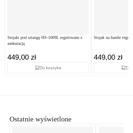
Stojaki pod sztangę HS-1009L regulowane z
Stojak na hantle regu
asekuracją
449,00 zł
449,00 zł
Do koszyka
Do 
Ostatnie wyświetlone