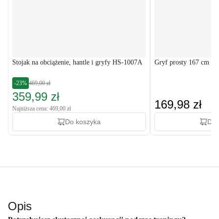
Stojak na obciążenie, hantle i gryfy HS-1007A
Gryf prosty 167 cm (
-23%
469,00 zł
359,99 zł
169,98 zł
Najniższa cena: 469,00 zł
Do koszyka
Do 
Opis