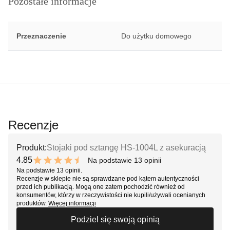
Pozostałe informacje
Przeznaczenie
Do użytku domowego
Recenzje
Produkt:
Stojaki pod sztangę HS-1004L z asekuracją
4.85
Na podstawie 13 opinii
9.7 out of 10 stars
Na podstawie 13 opinii.
Recenzje w sklepie nie są sprawdzane pod kątem autentyczności
przed ich publikacją. Mogą one zatem pochodzić również od
konsumentów, którzy w rzeczywistości nie kupili/używali ocenianych
produktów.
Więcej informacji
Podziel się swoją opinią