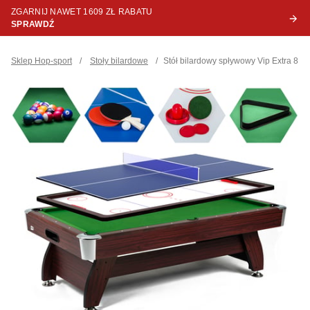
ZGARNIJ NAWET 1609 ZŁ RABATU
SPRAWDŹ
Sklep Hop-sport
/
Stoły bilardowe
/
Stół bilardowy spływowy Vip Extra 8 F