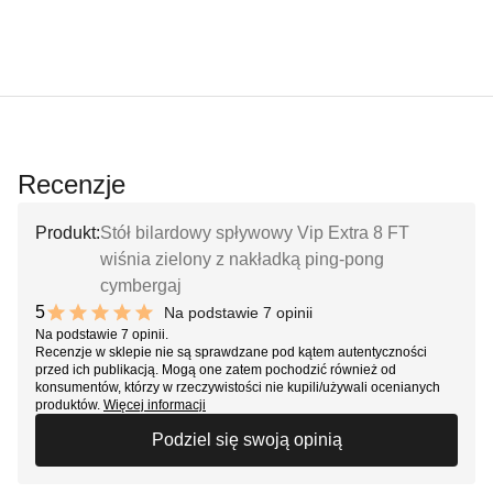
Recenzje
Produkt:
Stół bilardowy spływowy Vip Extra 8 FT
wiśnia zielony z nakładką ping-pong
cymbergaj
5
Na podstawie 7 opinii
10 out of 10 stars
Na podstawie 7 opinii.
Recenzje w sklepie nie są sprawdzane pod kątem autentyczności
przed ich publikacją. Mogą one zatem pochodzić również od
konsumentów, którzy w rzeczywistości nie kupili/używali ocenianych
produktów.
Więcej informacji
Podziel się swoją opinią