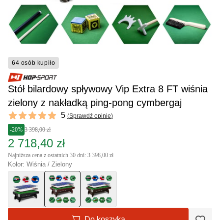
64 osób kupiło
Stół bilardowy spływowy Vip Extra 8 FT wiśnia
zielony z nakładką ping-pong cymbergaj
Reviews
5
(
Sprawdź opinie
)
5 out of 5 stars
-20%
3 398,00 zł
2 718,40 zł
Najniższa cena z ostatnich 30 dni: 3 398,00 zł
Kolor: Wiśnia / Zielony
Do koszyka