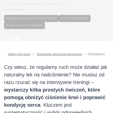
- 3 ćwiczenia na obniżenie
ciśnienia
NIEZBĘDNE AKCESORIA TRENINGOWE
PLANY TRENINGOWE
TAŚMY I GUMY DO ĆWICZEŃ
Sklep Hop-sport
/
Niezbędne akcesoria treningowe
/
Ćwiczenia na nadc
Czy wiesz, że regularny ruch może działać jak
naturalny lek na nadciśnienie? Nie musisz od
razu rzucać się na intensywne treningi –
wystarczy kilka prostych ćwiczeń, które
pomogą obniżyć ciśnienie krwi i poprawić
kondycję serca
. Kluczem jest
systematyczność i wybór odpowiednich