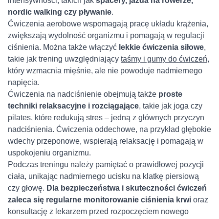
intensywności, takich jak
spacery, jazda na rowerze,
nordic walking czy pływanie
.
Ćwiczenia aerobowe wspomagają pracę układu krążenia,
zwiększają wydolność organizmu i pomagają w regulacji
ciśnienia. Można także włączyć
lekkie ćwiczenia siłowe
,
takie jak trening uwzględniający
taśmy i gumy do ćwiczeń
,
który wzmacnia mięśnie, ale nie powoduje nadmiernego
napięcia.
Ćwiczenia na nadciśnienie obejmują także
proste
techniki relaksacyjne i rozciągające
, takie jak joga czy
pilates, które redukują stres – jedną z głównych przyczyn
nadciśnienia. Ćwiczenia oddechowe, na przykład głębokie
wdechy przeponowe, wspierają relaksację i pomagają w
uspokojeniu organizmu.
Podczas treningu należy pamiętać o prawidłowej pozycji
ciała, unikając nadmiernego ucisku na klatkę piersiową
czy głowę.
Dla bezpieczeństwa i skuteczności ćwiczeń
zaleca się regularne monitorowanie ciśnienia krwi
oraz
konsultację z lekarzem przed rozpoczęciem nowego