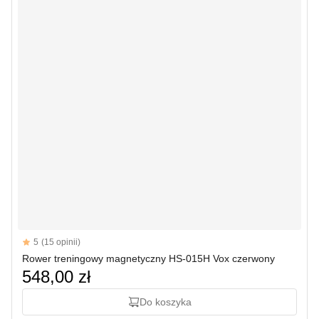
Reviews
5
(15 opinii)
5 out of 5 stars
Rower treningowy magnetyczny HS-015H Vox czerwony
548,00 zł
Do koszyka