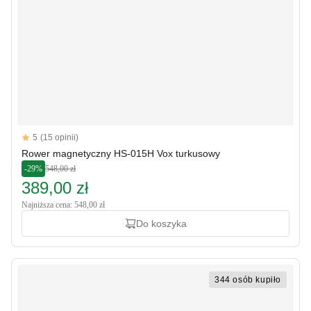
Reviews
5
(15 opinii)
5 out of 5 stars
Rower magnetyczny HS-015H Vox turkusowy
-29%
548,00 zł
389,00 zł
Najniższa cena: 548,00 zł
Do koszyka
344 osób kupiło