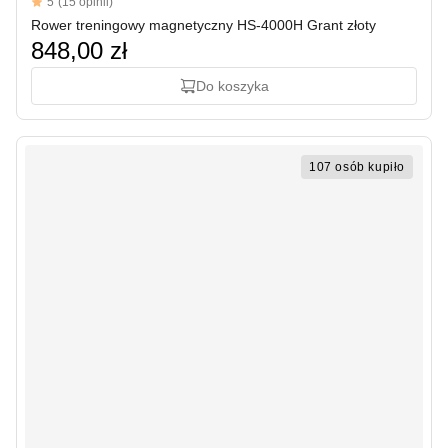
Reviews
5
(15 opinii)
5 out of 5 stars
Rower treningowy magnetyczny HS-4000H Grant złoty
848,00 zł
Do koszyka
107 osób kupiło