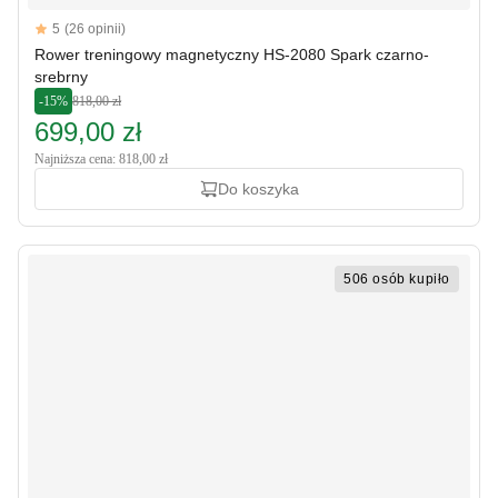
Reviews
5
(26 opinii)
5 out of 5 stars
Rower treningowy magnetyczny HS-2080 Spark czarno-
srebrny
-15%
818,00 zł
699,00 zł
Najniższa cena: 818,00 zł
Do koszyka
506 osób kupiło