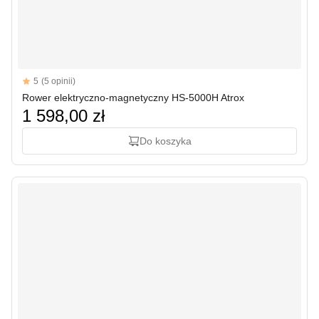
Reviews
5
(5 opinii)
5 out of 5 stars
Rower elektryczno-magnetyczny HS-5000H Atrox
1 598,00 zł
Do koszyka