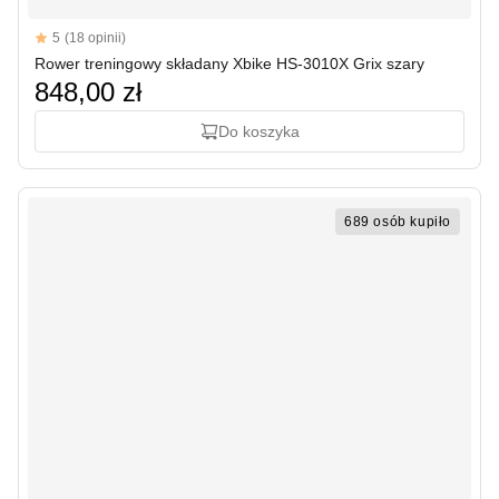
Reviews
5
(18 opinii)
5 out of 5 stars
Rower treningowy składany Xbike HS-3010X Grix szary
848,00 zł
Do koszyka
689 osób kupiło