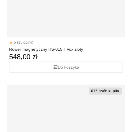
Reviews
5
(15 opinii)
5 out of 5 stars
Rower magnetyczny HS-015H Vox złoty
548,00 zł
Do koszyka
675 osób kupiło