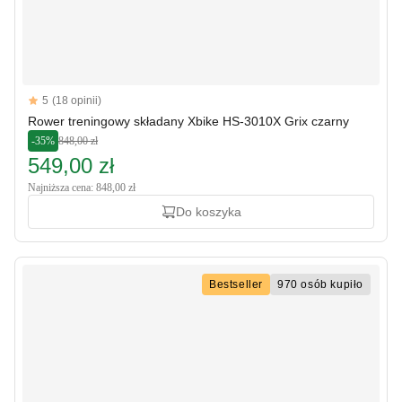
Reviews
5
(18 opinii)
5 out of 5 stars
Rower treningowy składany Xbike HS-3010X Grix czarny
-35%
848,00 zł
549,00 zł
Najniższa cena: 848,00 zł
Do koszyka
Bestseller
970 osób kupiło