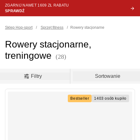
ZGARNIJ NAWET 1609 ZŁ RABATU
SPRAWDŹ
Sklep Hop-sport
/
Sprzęt fitness
/
Rowery stacjonarne
Rowery stacjonarne,
treningowe
(28)
oduct filters
Filtry
Sortowanie
Bestseller
1403 osób kupiło