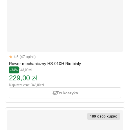
Reviews
4.5
(47 opinii)
4.5 out of 5 stars
Rower mechaniczny HS-010H Rio biały
-34%
348,00 zł
229,00 zł
Najniższa cena: 348,00 zł
Do koszyka
489 osób kupiło