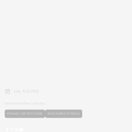
czw., 8.12.2022
Wiosenna dieta
PORADY DIETETYCZNE
AKCESORIA FITNESS