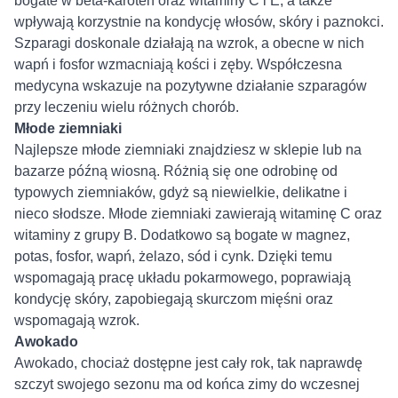
bogate w beta-karoten oraz witaminy C i E, a także
wpływają korzystnie na kondycję włosów, skóry i paznokci.
Szparagi doskonale działają na wzrok, a obecne w nich
wapń i fosfor wzmacniają kości i zęby. Współczesna
medycyna wskazuje na pozytywne działanie szparagów
przy leczeniu wielu różnych chorób.
Młode ziemniaki
Najlepsze młode ziemniaki znajdziesz w sklepie lub na
bazarze późną wiosną. Różnią się one odrobinę od
typowych ziemniaków, gdyż są niewielkie, delikatne i
nieco słodsze. Młode ziemniaki zawierają witaminę C oraz
witaminy z grupy B. Dodatkowo są bogate w magnez,
potas, fosfor, wapń, żelazo, sód i cynk. Dzięki temu
wspomagają pracę układu pokarmowego, poprawiają
kondycję skóry, zapobiegają skurczom mięśni oraz
wspomagają wzrok.
Awokado
Awokado, chociaż dostępne jest cały rok, tak naprawdę
szczyt swojego sezonu ma od końca zimy do wczesnej