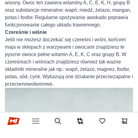
wiosny. Owoc ten zawiera witaminy A, C, E, K, H, grupy B
oraz substancje mineralne: wapń, miedź, żelazo, mangan,
potas i fosfor. Regularne spożywanie awokado poprawia
funkcjonowanie całego układu trawiennego.
Czereśnie i wiśnie
Jeśli nie możesz doczekać się czereśni i wiśni, końcem
maja w sklepach z warzywami i owocami znajdziesz te
pyszne owoce pełne witamin A, E, K, C oraz grupy B. W
czereśniach i wiśniach znajdziesz również tak ważne
składniki mineralne jak np.: wapń, żelazo, magnez, fosfor,
potas, sód, cynk. Wykazują one działanie przeciwzapalne i
przeciwnowotworowe.
Sklep Hop-sport.pl
Search
Porównywarka
items in favorites,
Koszyk
Open menu