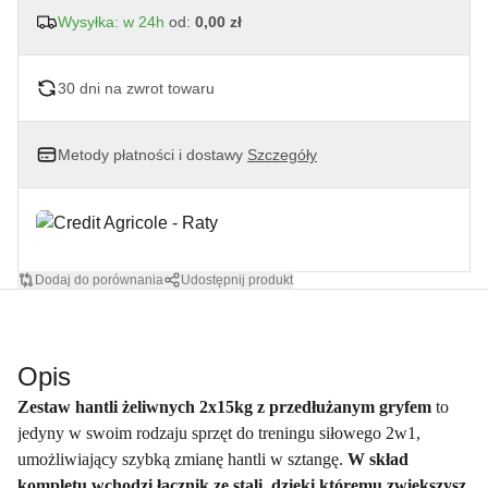
Wysyłka: w 24h
od:
0,00 zł
30 dni na zwrot towaru
Metody płatności i dostawy
Szczegóły
Dodaj do porównania
Udostępnij produkt
Opis
Zestaw hantli żeliwnych 2x15kg z przedłużanym gryfem
to
jedyny w swoim rodzaju sprzęt do treningu siłowego 2w1,
umożliwiający szybką zmianę hantli w sztangę.
W skład
kompletu wchodzi łącznik ze stali, dzięki któremu zwiększysz