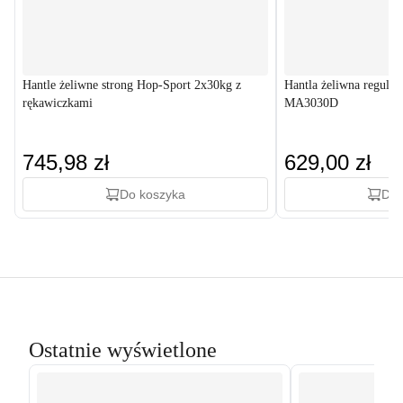
Hantle żeliwne strong Hop-Sport 2x30kg z
Hantla żeliwna regul
rękawiczkami
MA3030D
745,98 zł
629,00 zł
Do koszyka
Do 
Ostatnie wyświetlone