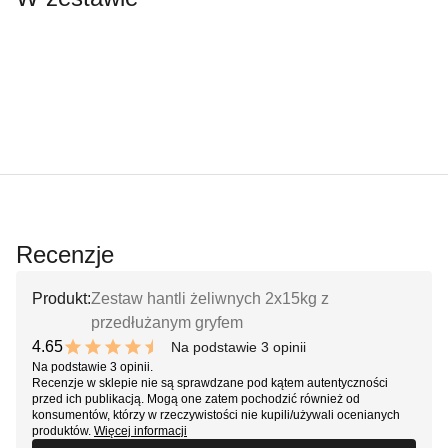
Recenzje
Produkt:
Zestaw hantli żeliwnych 2x15kg z
przedłużanym gryfem
4.65
Na podstawie 3 opinii
9.3 out of 10 stars
Na podstawie 3 opinii.
Recenzje w sklepie nie są sprawdzane pod kątem autentyczności
przed ich publikacją. Mogą one zatem pochodzić również od
konsumentów, którzy w rzeczywistości nie kupili/używali ocenianych
produktów.
Więcej informacji