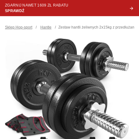
ZGARNIJ NAWET 1609 ZŁ RABATU
SPRAWDŹ
Sklep Hop-sport
/
Hantle
/
Zestaw hantli żeliwnych 2x15kg z przedłużany