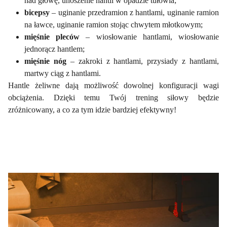
nad głowę, unoszenie hantli w opadzie tułowia;
bicepsy
– uginanie przedramion z hantlami, uginanie ramion
na ławce, uginanie ramion stojąc chwytem młotkowym;
mięśnie pleców
– wiosłowanie hantlami, wiosłowanie
jednorącz hantlem;
mięśnie nóg
– zakroki z hantlami, przysiady z hantlami,
martwy ciąg z hantlami.
Hantle żeliwne dają możliwość dowolnej konfiguracji wagi
obciążenia. Dzięki temu Twój trening siłowy będzie
zróżnicowany, a co za tym idzie bardziej efektywny!