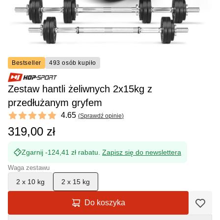
Bestseller
493 osób kupiło
Zestaw hantli żeliwnych 2x15kg z
przedłużanym gryfem
Reviews
4.65
(
Sprawdź opinie
)
4.65 out of 5 stars
319,00 zł
Zgarnij -124,41 zł rabatu.
Zapisz się do newslettera
Waga zestawu
2 x 10 kg
2 x 15 kg
Do koszyka