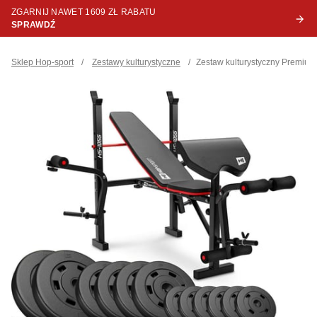
ZGARNIJ NAWET 1609 ZŁ RABATU
SPRAWDŹ
Sklep Hop-sport
/
Zestawy kulturystyczne
/
Zestaw kulturystyczny Premiu