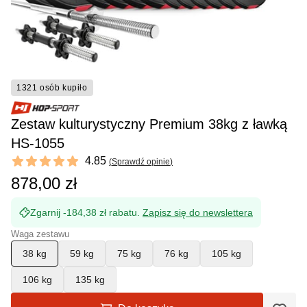
1321 osób kupiło
Zestaw kulturystyczny Premium 38kg z ławką
HS-1055
Reviews
4.85
(
Sprawdź opinie
)
4.85 out of 5 stars
878,00 zł
Zgarnij -184,38 zł rabatu.
Zapisz się do newslettera
Waga zestawu
38 kg
59 kg
75 kg
76 kg
105 kg
106 kg
135 kg