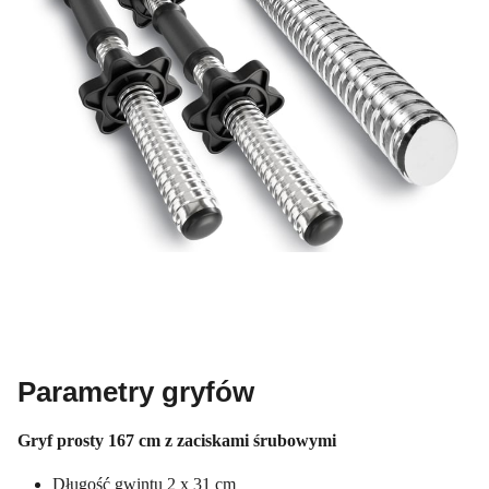
Parametry gryfów
Gryf prosty 167 cm z zaciskami śrubowymi
Długość gwintu 2 x 31 cm