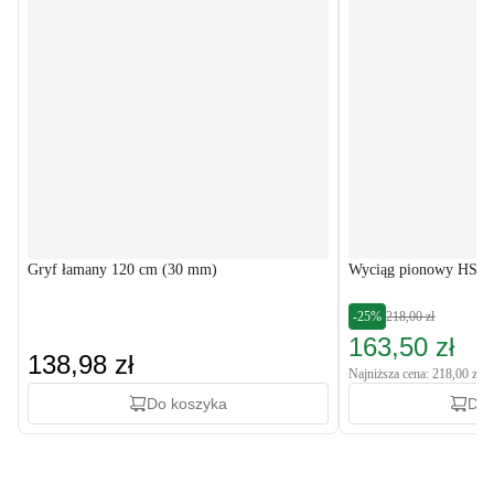
Gryf łamany 120 cm (30 mm)
Wyciąg pionowy HS-1
-25%
218,00 zł
163,50 zł
138,98 zł
Najniższa cena: 218,00 zł
Do koszyka
Do 