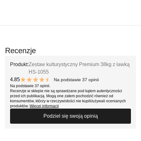
Recenzje
Produkt:
Zestaw kulturystyczny Premium 38kg z ławką
HS-1055
4.85
Na podstawie 37 opinii
9.7 out of 10 stars
Na podstawie 37 opinii.
Recenzje w sklepie nie są sprawdzane pod kątem autentyczności
przed ich publikacją. Mogą one zatem pochodzić również od
konsumentów, którzy w rzeczywistości nie kupili/używali ocenianych
produktów.
Więcej informacji
Podziel się swoją opinią