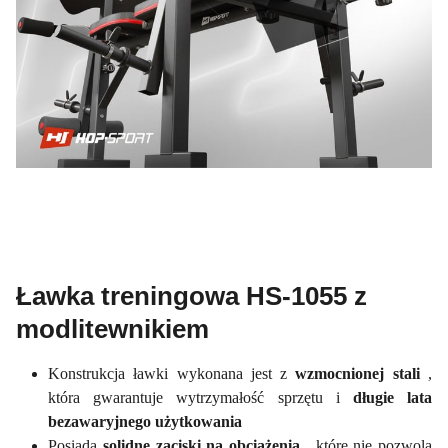
Ławka treningowa HS-1055 z
modlitewnikiem
Konstrukcja ławki wykonana jest z
wzmocnionej stali
,
która gwarantuje wytrzymałość sprzętu i
długie lata
bezawaryjnego użytkowania
Posiada
solidne zaciski na obciążenia
, które nie pozwolą