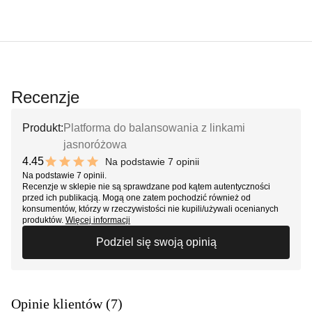
Recenzje
Produkt:
Platforma do balansowania z linkami
jasnoróżowa
4.45
Na podstawie 7 opinii
8.9 out of 10 stars
Na podstawie 7 opinii.
Recenzje w sklepie nie są sprawdzane pod kątem autentyczności
przed ich publikacją. Mogą one zatem pochodzić również od
konsumentów, którzy w rzeczywistości nie kupili/używali ocenianych
produktów.
Więcej informacji
Podziel się swoją opinią
Opinie klientów (7)