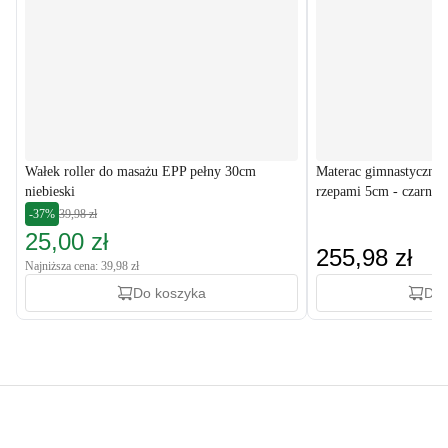
Wałek roller do masażu EPP pełny 30cm
Materac gimnastyczny 
niebieski
rzepami 5cm - czarny 
-37%
39,98 zł
25,00 zł
255,98 zł
Najniższa cena: 39,98 zł
Do koszyka
Do 