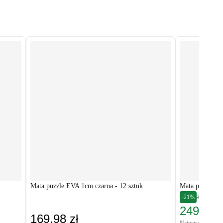
Mata puzzle EVA 1cm czarna - 12 sztuk
Mata puzzle EV
-21%
315,98 zł
249,00 z
169,98 zł