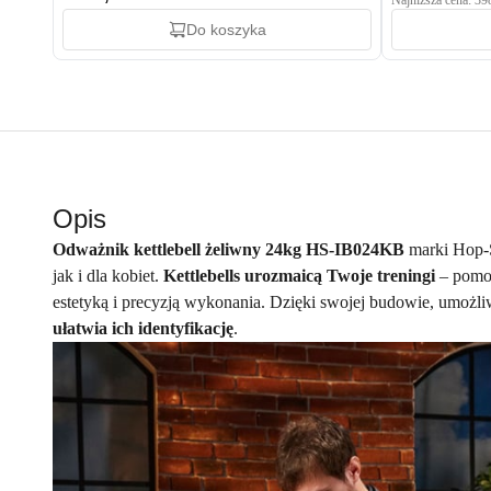
Najniższa cena: 39
Do koszyka
Opis
Odważnik kettlebell żeliwny 24kg HS-IB024KB
marki Hop-S
jak i dla kobiet.
Kettlebells urozmaicą Twoje treningi
– pomog
estetyką i precyzją wykonania. Dzięki swojej budowie, umożl
ułatwia ich identyfikację
.