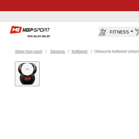
Sklep Hop-sport.pl
FITNESS
OFICJALNY SKLEP
Sklep Hop-sport
/
Siłownia
/
Kettlebell
/
Odważnik kettlebell żeliw