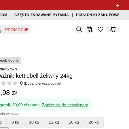
COM
CZĘSTO ZADAWANE PYTANIA
PORADNIKI ZAKUPOWE
Search
PROMOCJE
Porównywarka
items in favorit
Koszyk
osób kupiło
żnik kettlebell żeliwny 24kg
ews
0
(
Dodaj pierwszą opinie
)
,98 zł
garnij -30,00 zł rabatu.
Zapisz się do newslettera
oria wagowa
g
8 kg
10 kg
12 kg
16 kg
20 kg