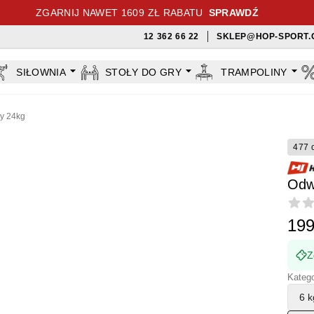
ZGARNIJ NAWET 1609 ZŁ RABATU
SPRAWDŹ
12 362 66 22
SKLEP@HOP-SPORT.
SIŁOWNIA
STOŁY DO GRY
TRAMPOLINY
ny 24kg
477 
Odwa
Revi
199
Z
Kateg
6 k