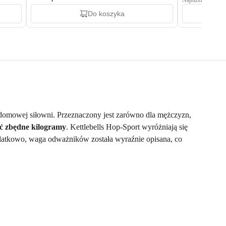
Najniższa cena: 31
Do koszyka
 domowej siłowni. Przeznaczony jest zarówno dla mężczyzn,
ić zbędne kilogramy
. Kettlebells Hop-Sport wyróżniają się
atkowo, waga odważników została wyraźnie opisana, co