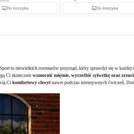
8,00 zł
Do koszyka
Do koszyka
port to niewielkich rozmiarów przyrząd, który sprawdzi się w każdej
ą Ci skutecznie
wzmocnić mięśnie, wyrzeźbić sylwetkę oraz zrzuc
iwią Ci
komfortowy chwyt
nawet podczas intensywnych ćwiczeń. Dod