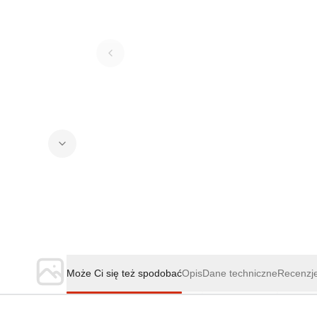
Może Ci się też spodobać
Opis
Dane techniczne
Recenzj