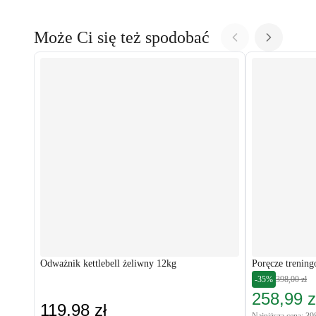
Może Ci się też spodobać
Odważnik kettlebell żeliwny 12kg
Poręcze trenin
-35%
398,00 zł
258,99 z
119,98 zł