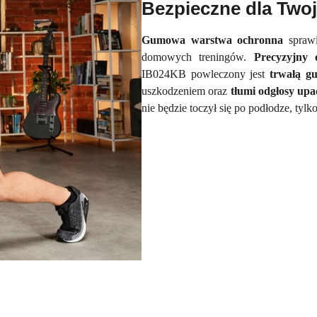
Bezpieczne dla Twoj
Gumowa warstwa ochronna
sprawi
domowych treningów.
Precyzyjny 
IB024KB powleczony jest
trwałą g
uszkodzeniem oraz
tłumi odgłosy up
nie będzie toczył się po podłodze, tylk