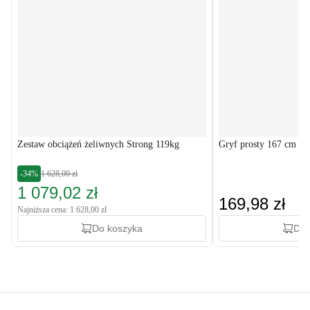
Zestaw obciążeń żeliwnych Strong 119kg
Gryf prosty 167 cm (
-34%
1 628,00 zł
1 079,02 zł
169,98 zł
Najniższa cena: 1 628,00 zł
Do koszyka
Do 