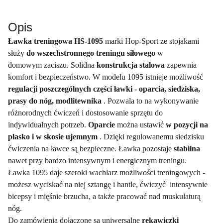
Opis
Ławka treningowa HS-1095
marki Hop-Sport ze stojakami
służy
do wszechstronnego treningu siłowego
w
domowym zaciszu. Solidna
konstrukcja stalowa
zapewnia
komfort i bezpieczeństwo. W modelu 1095 istnieje możliwość
regulacji poszczególnych części ławki - oparcia, siedziska,
prasy do nóg, modlitewnika
. Pozwala to na wykonywanie
różnorodnych ćwiczeń i dostosowanie sprzętu do
indywidualnych potrzeb.
Oparcie
można ustawić
w pozycji na
płasko i w skosie ujemnym
. Dzięki regulowanemu siedzisku
ćwiczenia na ławce są bezpieczne. Ławka pozostaje
stabilna
nawet przy bardzo intensywnym i energicznym treningu.
Ławka 1095 daje szeroki wachlarz możliwości treningowych -
możesz wyciskać na niej sztangę i hantle, ćwiczyć intensywnie
bicepsy i mięśnie brzucha, a także pracować nad muskulaturą
nóg.
Do zamówienia dołączone są uniwersalne
rękawiczki