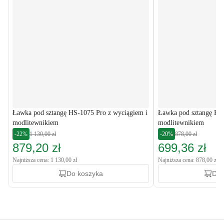
Ławka pod sztangę HS-1075 Pro z wyciągiem i
Ławka pod sztangę HS
modlitewnikiem
modlitewnikiem
-22%
1 130,00 zł
-20%
878,00 zł
879,20 zł
699,36 zł
Najniższa cena: 1 130,00 zł
Najniższa cena: 878,00 zł
Do koszyka
Do 