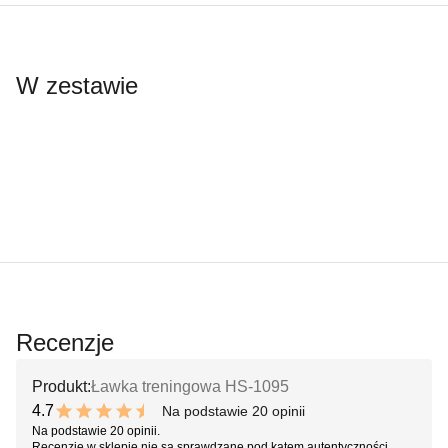
W zestawie
Recenzje
Produkt:
Ławka treningowa HS-1095
4.7
Na podstawie 20 opinii
9.4 out of 10 stars
Na podstawie 20 opinii.
Recenzje w sklepie nie są sprawdzane pod kątem autentyczności