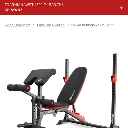
ZGARNIJ NAWET 1609 ZŁ RABATU
SPRAWDŹ
Sklep Hop-sport
/
Ławki do ćwiczeń
/
Ławka treningowa HS-1095