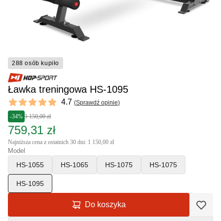
288 osób kupiło
Ławka treningowa HS-1095
Reviews
4.7
(
Sprawdź opinie
)
4.7 out of 5 stars
-34%
1 150,00 zł
759,31 zł
Najniższa cena z ostatnich 30 dni: 1 150,00 zł
Model
HS-1055
HS-1065
HS-1075
HS-1075
HS-1095
Do koszyka