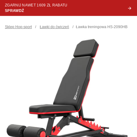
ZGARNIJ NAWET 1609 ZŁ RABATU
SPRAWDŹ
Sklep Hop-sport
/
Ławki do ćwiczeń
/
Ławka treningowa HS-2090HB