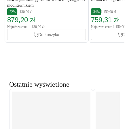
modlitewnikiem
-22%
1 130,00 zł
-34%
1 150,00 zł
879,20 zł
759,31 zł
Najniższa cena: 1 130,00 zł
Najniższa cena: 1 150,00 zł
Do koszyka
Do 
Ostatnie wyświetlone