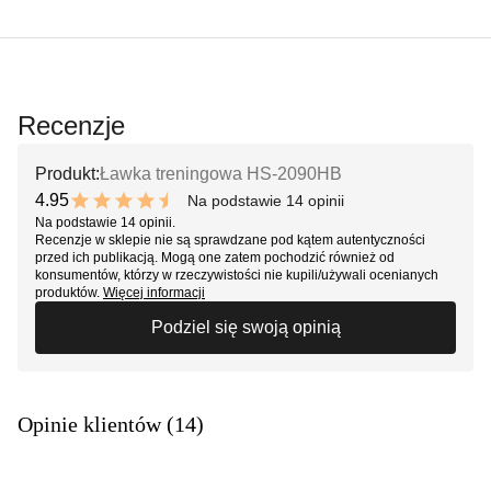
Recenzje
Produkt:
Ławka treningowa HS-2090HB
4.95
Na podstawie 14 opinii
9.9 out of 10 stars
Na podstawie 14 opinii.
Recenzje w sklepie nie są sprawdzane pod kątem autentyczności
przed ich publikacją. Mogą one zatem pochodzić również od
konsumentów, którzy w rzeczywistości nie kupili/używali ocenianych
produktów.
Więcej informacji
Podziel się swoją opinią
Opinie klientów (14)