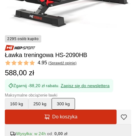
2295 osób kupiło
Ławka treningowa HS-2090HB
Reviews
4.95
(
Sprawdź opinie
)
4.95 out of 5 stars
588,00 zł
Zgarnij -88,20 zł rabatu.
Zapisz się do newslettera
Maksymalne obciążenie ławki
160 kg
250 kg
300 kg
Do koszyka
Wysyłka: w 24h
od:
0,00 zł