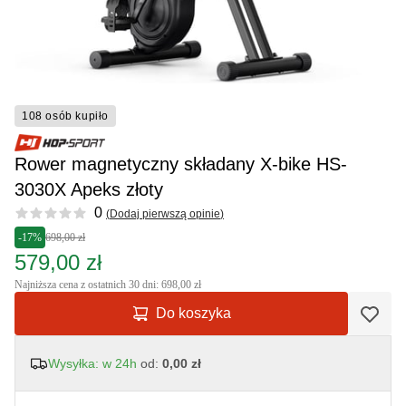
108 osób kupiło
Rower magnetyczny składany X-bike HS-
3030X Apeks złoty
Reviews
0
(
Dodaj pierwszą opinie
)
-17%
698,00 zł
579,00 zł
Najniższa cena z ostatnich 30 dni: 698,00 zł
Do koszyka
Wysyłka: w 24h
od:
0,00 zł