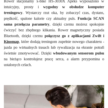
Rower stacjonarny x-bike HS-3030X Apeks wyposażono w
intuicyjny, prosty i
wygodny w obsłudze komputer
treningowy
. Wystarczy rzut oka, by zobaczyć czas, dystans,
prędkość, spalone kalorie czy aktualny puls.
Funkcja SCAN
sama przełącza parametry
, dzięki czemu możesz spokojnie
ćwiczyć bez zbędnego klikania. Rower magnetyczny posiada
Bluetooth, dzięki czemu
połączysz go z aplikacjami Zwift i
Kinomap
, które dodają treningom zupełnie nowego charakteru -
jazda po wirtualnych trasach lub rywalizacja na ekranie potrafi
świetnie zmotywować. Dzięki
wbudowanym sensorom pulsu
na bieżąco kontrolujesz pracę serca, a alarm przypomina o
ustalonych celach.