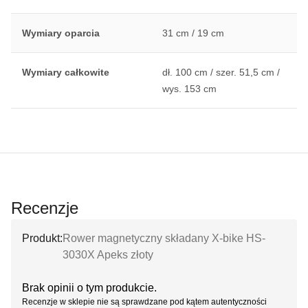
Wymiary oparcia
31 cm / 19 cm
Wymiary całkowite
dł. 100 cm / szer. 51,5 cm /
wys. 153 cm
Recenzje
Produkt:
Rower magnetyczny składany X-bike HS-
3030X Apeks złoty
Brak opinii o tym produkcie.
Recenzje w sklepie nie są sprawdzane pod kątem autentyczności