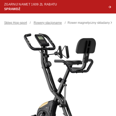
ZGARNIJ NAWET 1609 ZŁ RABATU
SPRAWDŹ
Sklep Hop-sport
/
Rowery stacjonarne
/
Rower magnetyczny składany X-bi