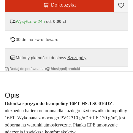
Do koszyka
Wysyłka: w 24h
od:
0,00 zł
30 dni na zwrot towaru
Metody płatności i dostawy
Szczegóły
Dodaj do porównania
Udostępnij produkt
Opis
Osłonka sprężyn do trampoliny 16FT HS-TSC016DZ
:
niezbędna bariera ochronna dla każdego użytkownika trampoliny
16FT. Wykonana z mocnego PVC 310 g/m² + PE 130 g/m², jest
odporna na warunki atmosferyczne. Pianka EPE amortyzuje
uderzenia i zwiększa komfort skoków.