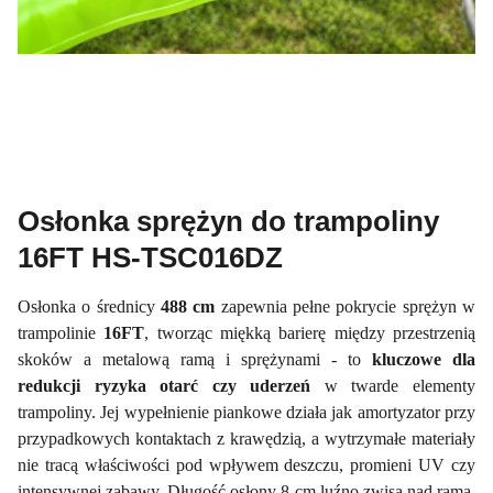
Osłonka sprężyn do trampoliny
16FT HS-TSC016DZ
Osłonka o średnicy
488 cm
zapewnia pełne pokrycie sprężyn w
trampolinie
16FT
, tworząc miękką barierę między przestrzenią
skoków a metalową ramą i sprężynami - to
kluczowe dla
redukcji ryzyka otarć czy uderzeń
w twarde elementy
trampoliny. Jej wypełnienie piankowe działa jak amortyzator przy
przypadkowych kontaktach z krawędzią, a wytrzymałe materiały
nie tracą właściwości pod wpływem deszczu, promieni UV czy
intensywnej zabawy. Długość osłony 8 cm luźno zwisa nad ramą,