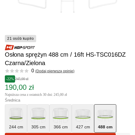
21 osób kupiło
Osłona sprężyn 488 cm / 16ft HS-TSC016DZ
Czarna/Zielona
Reviews
0
(
Dodaj pierwszą opinie
)
-22%
245,00 zł
190,00 zł
Najniższa cena z ostatnich 30 dni: 245,00 zł
Średnica
244 cm
305 cm
366 cm
427 cm
488 cm