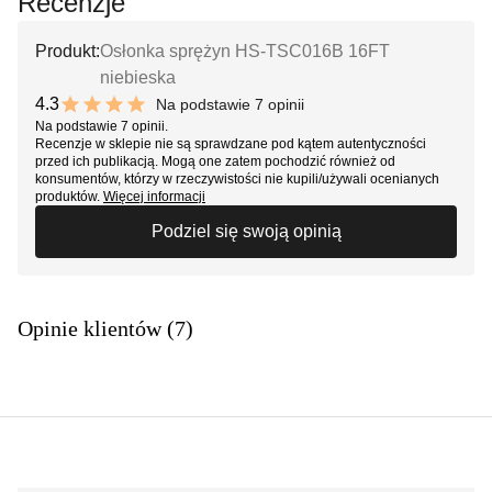
Recenzje
Produkt:
Osłonka sprężyn HS-TSC016B 16FT
niebieska
4.3
Na podstawie 7 opinii
8.6 out of 10 stars
Na podstawie 7 opinii.
Recenzje w sklepie nie są sprawdzane pod kątem autentyczności
przed ich publikacją. Mogą one zatem pochodzić również od
konsumentów, którzy w rzeczywistości nie kupili/używali ocenianych
produktów.
Więcej informacji
Podziel się swoją opinią
Opinie klientów (7)