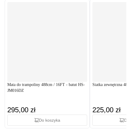
Mata do trampoliny 488cm / 16FT - batut HS-
Siatka zewnętrzna 48
JM016DZ
295,00 zł
225,00 zł
Do koszyka
Do 