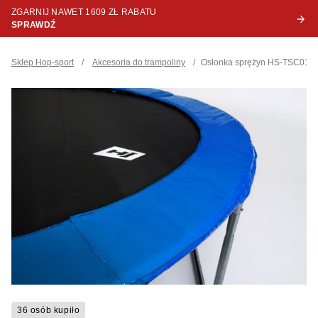
ZGARNIJ NAWET 1609 ZŁ RABATU
SPRAWDŹ
Sklep Hop-sport
/
Akcesoria do trampoliny
/
Osłonka sprężyn HS-TSC016B
36 osób kupiło