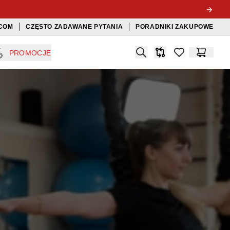
COM
CZĘSTO ZADAWANE PYTANIA
PORADNIKI ZAKUPOWE
Search
PROMOCJE
Porównywarka
items in favorit
Koszyk