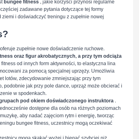
st
bungee fitness
, jakie korzyści przynosi regularne
częściej zadawane pytania dotyczące tej formy
d ziemi i doświadczyć treningu z zupełnie nowej
s?
a oferuje zupełnie nowe doświadczenie ruchowe.
tness oraz figur akrobatycznych, a przy tym odciąża
fitness od innych form aktywności, to elastyczna lina
zymocowani za pomocą specjalnej uprzęży. Umożliwia
t lotów, zdecydowanie zmniejszając przy tym
, podobnie jak przy pole dance, uprząż może obcierać i
iczenie w spodenkach.
w grupach pod okiem doświadczonego instruktora
.
 jednocześnie dostępne dla osób na różnych poziomach
 muzykę, aby nadać zajęciom rytm i energię, tworząc
eningu bungee fitness, uczestnicy mogą oczekiwać
estnicy mogą skakać wyżej i biegać szybciej niż