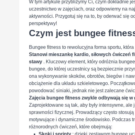
W tym artykule przybliżymy Ci, czym dokładnie je
uczestnictwo w zajęciach, oraz odpowiemy na naj
aktywności. Przygotuj się na to, by oderwać się o
perspektywy!
Czym jest bungee fitnes
Bungee fitness to rewolucyjna forma sportu, któr
Stanowi mieszankę kardio, siłowych ćwiczeń fi
stawy
. Kluczowy element, który odróżnia bungee 
bungee, do której uczestnicy są bezpiecznie pr
ona wykonywanie skoków, obrotów, biegów i nawe
obciążenie dla układu szkieletowego. Początkowo
powodować siniaki, jednak nie jest zalecane ćw
Zajęcia bungee fitness zwykle odbywają się 
Zaprojektowane są tak, aby były intensywne, ale
sprawności fizycznej. Prowadzący często stosują
motywujące i dynamiczne środowisko. Podczas tr
różnorodnych ćwiczeń, które obejmują:
Skoki i sprinty
: dzięki zestawom bungee ucz