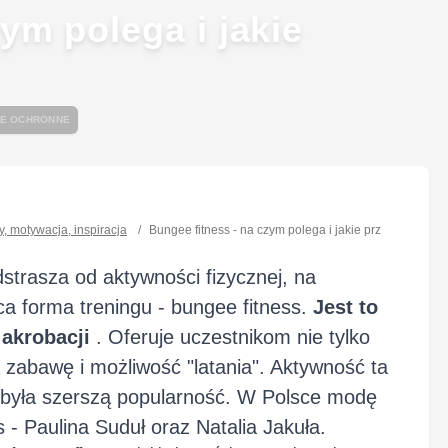
ym polega i jakie
LE OCHRONNE
dy, motywacja, inspiracja
/
Bungee fitness - na czym polega i jakie przynosi efekty
trasza od aktywności fizycznej, na
ca forma treningu - bungee fitness.
Jest to
i akrobacji
. Oferuje uczestnikom nie tylko
 zabawę i możliwość "latania". Aktywność ta
zdobyła szerszą popularność. W Polsce modę
ss - Paulina Suduł oraz Natalia Jakuła.