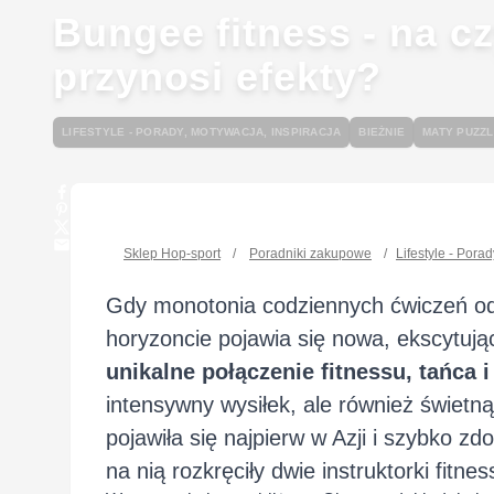
Bungee fitness - na cz
przynosi efekty?
LIFESTYLE - PORADY, MOTYWACJA, INSPIRACJA
BIEŻNIE
MATY PUZZ
Sklep Hop-sport
/
Poradniki zakupowe
/
Lifestyle - Pora
Gdy monotonia codziennych ćwiczeń ods
horyzoncie pojawia się nowa, ekscytują
unikalne połączenie fitnessu, tańca 
intensywny wysiłek, ale również świetną
pojawiła się najpierw w Azji i szybko 
na nią rozkręciły dwie instruktorki fitne