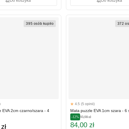
Do koszyka
Do koszyka
395 osób kupiło
372 os
Reviews
)
4.5
(5 opinii)
rs
4.5 out of 5 stars
e EVA 2cm czarno/szara - 4
Mata puzzle EVA 1cm szara - 6 
-12%
95,98 zł
84,00 zł
 zł