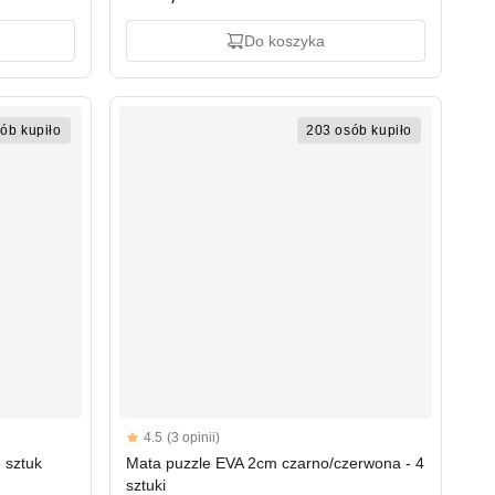
Do koszyka
ób kupiło
203 osób kupiło
Reviews
4.5
(3 opinii)
4.5 out of 5 stars
 sztuk
Mata puzzle EVA 2cm czarno/czerwona - 4
sztuki