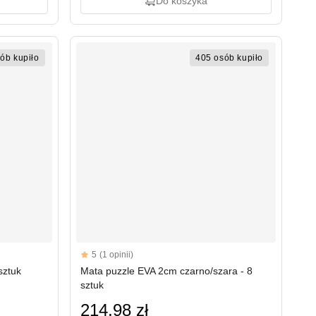
Do koszyka
ób kupiło
405 osób kupiło
Reviews
5
(1 opinii)
5 out of 5 stars
sztuk
Mata puzzle EVA 2cm czarno/szara - 8
sztuk
214,98 zł