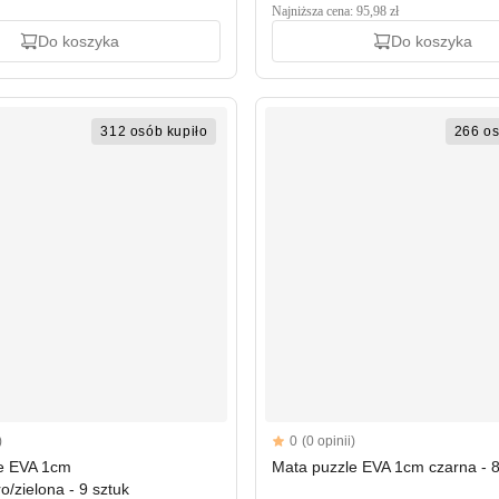
Najniższa cena: 95,98 zł
Do koszyka
Do koszyka
312 osób kupiło
266 os
Reviews
)
0
(0 opinii)
rs
e EVA 1cm
Mata puzzle EVA 1cm czarna - 8
o/zielona - 9 sztuk