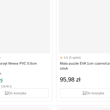
Reviews
)
4.5
(5 opinii)
rs
4.5 out of 5 stars
przęt fitness PVC 0,6cm
Mata puzzle EVA 1cm czarno/cz
sztuk
zł
95,98 zł
ł
 128,98 zł
Do koszyka
Do koszyka