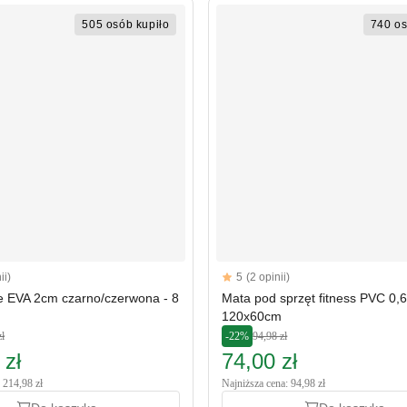
505 osób kupiło
740 os
Reviews
ii)
5
(2 opinii)
tars
5 out of 5 stars
e EVA 2cm czarno/czerwona - 8
Mata pod sprzęt fitness PVC 0,
120x60cm
zł
-22%
94,98 zł
 zł
74,00 zł
 214,98 zł
Najniższa cena: 94,98 zł