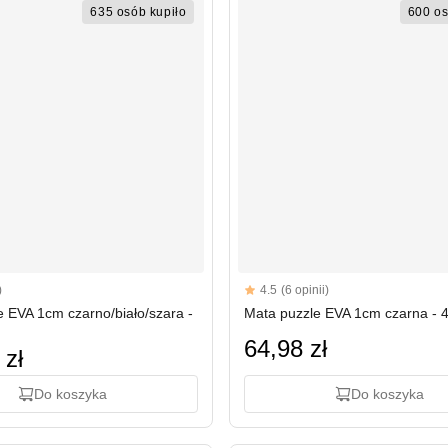
635 osób kupiło
600 os
Reviews
)
4.5
(6 opinii)
rs
4.5 out of 5 stars
e EVA 1cm czarno/biało/szara -
Mata puzzle EVA 1cm czarna - 4
64,98 zł
 zł
Do koszyka
Do koszyka