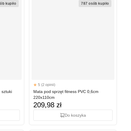
ób kupiło
787 osób kupiło
Reviews
5
(2 opinii)
5 out of 5 stars
 sztuki
Mata pod sprzęt fitness PVC 0,6cm
220x110cm
209,98 zł
Do koszyka