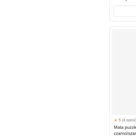
Reviews
5
(4 opinii
5 out of 5 sta
Mata puzzl
czarno/szar