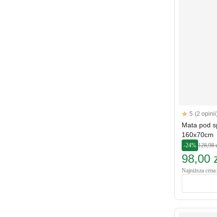
Reviews
5
(2 opinii
5 out of 5 sta
Mata pod s
160x70cm
-24%
128,98 
98,00 z
Najniższa cena: