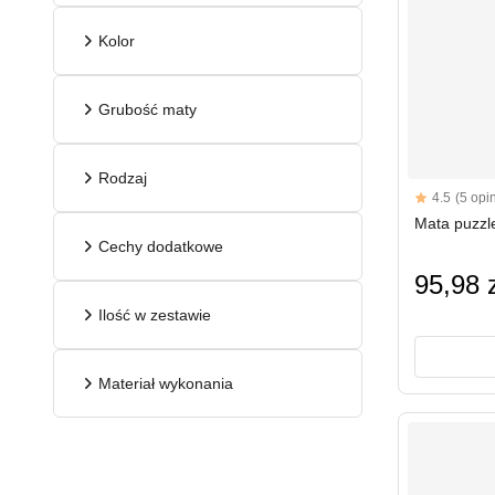
Kolor
Grubość maty
Rodzaj
Reviews
4.5
(5 opin
4.5 out of 5 s
Mata puzzl
Cechy dodatkowe
95,98 z
Ilość w zestawie
Materiał wykonania