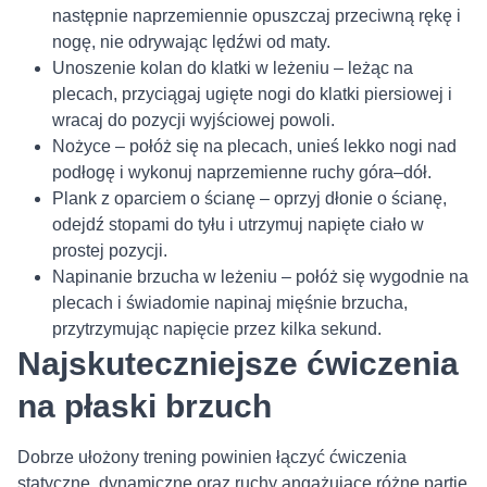
następnie naprzemiennie opuszczaj przeciwną rękę i
nogę, nie odrywając lędźwi od maty.
Unoszenie kolan do klatki w leżeniu – leżąc na
plecach, przyciągaj ugięte nogi do klatki piersiowej i
wracaj do pozycji wyjściowej powoli.
Nożyce – połóż się na plecach, unieś lekko nogi nad
podłogę i wykonuj naprzemienne ruchy góra–dół.
Plank z oparciem o ścianę – oprzyj dłonie o ścianę,
odejdź stopami do tyłu i utrzymuj napięte ciało w
prostej pozycji.
Napinanie brzucha w leżeniu – połóż się wygodnie na
plecach i świadomie napinaj mięśnie brzucha,
przytrzymując napięcie przez kilka sekund.
Najskuteczniejsze ćwiczenia
na płaski brzuch
Dobrze ułożony trening powinien łączyć ćwiczenia
statyczne, dynamiczne oraz ruchy angażujące różne partie