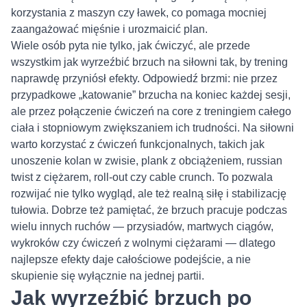
korzystania z maszyn czy ławek, co pomaga mocniej
zaangażować mięśnie i urozmaicić plan.
Wiele osób pyta nie tylko, jak ćwiczyć, ale przede
wszystkim jak wyrzeźbić brzuch na siłowni tak, by trening
naprawdę przyniósł efekty. Odpowiedź brzmi: nie przez
przypadkowe „katowanie” brzucha na koniec każdej sesji,
ale przez połączenie ćwiczeń na core z treningiem całego
ciała i stopniowym zwiększaniem ich trudności. Na siłowni
warto korzystać z ćwiczeń funkcjonalnych, takich jak
unoszenie kolan w zwisie, plank z obciążeniem, russian
twist z ciężarem, roll-out czy cable crunch. To pozwala
rozwijać nie tylko wygląd, ale też realną siłę i stabilizację
tułowia. Dobrze też pamiętać, że brzuch pracuje podczas
wielu innych ruchów — przysiadów, martwych ciągów,
wykroków czy ćwiczeń z wolnymi ciężarami — dlatego
najlepsze efekty daje całościowe podejście, a nie
skupienie się wyłącznie na jednej partii.
Jak wyrzeźbić brzuch po