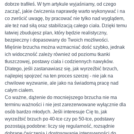
dobrze trafiłeś. W tym artykule wyjaśniamy, od czego
zacząć, jakie ćwiczenia naprawdę warto wykonywać i na
co zwrócić uwagę, by pracować nie tylko nad wyglądem,
ale też nad siłą oraz stabilizacją całego ciała. Dzięki temu
łatwiej zbudujesz plan, który będzie realistyczny,
bezpieczny i dopasowany do Twoich możliwości.
Mięśnie brzucha można wzmacniać dość szybko, jednak
ich widoczność zależy również od poziomu tkanki
tłuszczowej, postawy ciała i codziennych nawyków.
Dlatego, jeśli zastanawiasz się, jak wyrzeźbić brzuch,
najlepiej spojrzeć na ten proces szerzej - nie jak na
chwilowe wyzwanie, ale jako na świadomą pracę nad
całym ciałem.
Co ważne, dążenie do mocniejszego brzucha nie ma
terminu ważności i nie jest zarezerwowane wyłącznie dla
osób bardzo młodych. Jeśli interesuje Cię to, jak
wyrzeźbić brzuch po 40-tce czy po 50-tce, podstawy
pozostają podobne: liczy się regularność, rozsądnie
dobrane ćwiczenia i dostosowanie intensywności do