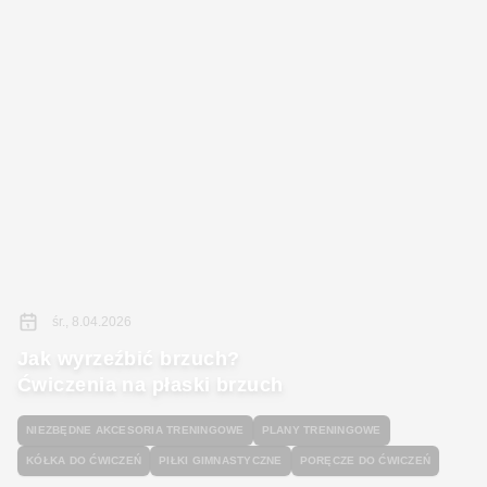
śr., 8.04.2026
Jak wyrzeźbić brzuch?
Ćwiczenia na płaski brzuch
NIEZBĘDNE AKCESORIA TRENINGOWE
PLANY TRENINGOWE
KÓŁKA DO ĆWICZEŃ
PIŁKI GIMNASTYCZNE
PORĘCZE DO ĆWICZEŃ