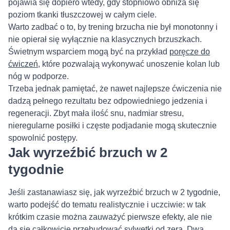
pojawia się dopiero wtedy, gdy stopniowo obniża się
poziom tkanki tłuszczowej w całym ciele.
Warto zadbać o to, by trening brzucha nie był monotonny i
nie opierał się wyłącznie na klasycznych brzuszkach.
Świetnym wsparciem mogą być na przykład
poręcze do
ćwiczeń
, które pozwalają wykonywać unoszenie kolan lub
nóg w podporze.
Trzeba jednak pamiętać, że nawet najlepsze ćwiczenia nie
dadzą pełnego rezultatu bez odpowiedniego jedzenia i
regeneracji. Zbyt mała ilość snu, nadmiar stresu,
nieregularne posiłki i częste podjadanie mogą skutecznie
spowolnić postępy.
Jak wyrzeźbić brzuch w 2
tygodnie
Jeśli zastanawiasz się, jak wyrzeźbić brzuch w 2 tygodnie,
warto podejść do tematu realistycznie i uczciwie: w tak
krótkim czasie można zauważyć pierwsze efekty, ale nie
da się całkowicie przebudować sylwetki od zera. Dwa