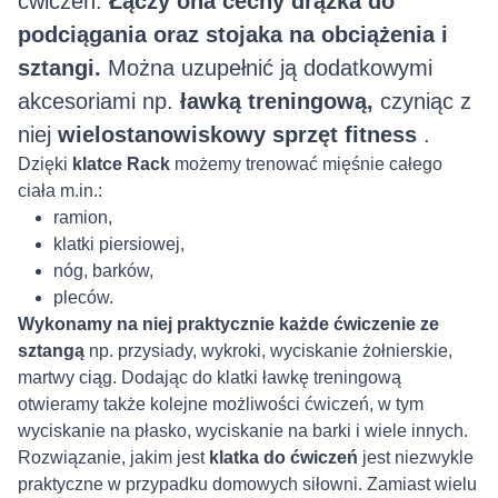
ćwiczeń.
Łączy ona cechy drążka do
podciągania oraz stojaka na obciążenia i
sztangi.
Można uzupełnić ją dodatkowymi
akcesoriami np.
ławką treningową,
czyniąc z
niej
wielostanowiskowy sprzęt fitness
.
Dzięki
klatce Rack
możemy trenować mięśnie całego
ciała m.in.:
ramion,
klatki piersiowej,
nóg, barków,
pleców.
Wykonamy na niej praktycznie każde ćwiczenie ze
sztangą
np. przysiady, wykroki, wyciskanie żołnierskie,
martwy ciąg. Dodając do klatki ławkę treningową
otwieramy także kolejne możliwości ćwiczeń, w tym
wyciskanie na płasko, wyciskanie na barki i wiele innych.
Rozwiązanie, jakim jest
klatka do ćwiczeń
jest niezwykle
praktyczne w przypadku domowych siłowni. Zamiast wielu