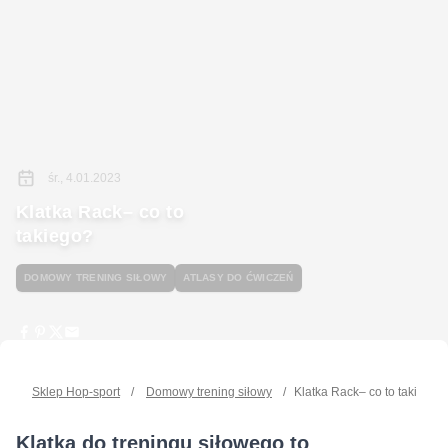
śr., 4.01.2023
Klatka Rack– co to
takiego?
DOMOWY TRENING SIŁOWY
ATLASY DO ĆWICZEŃ
Sklep Hop-sport
/
Domowy trening siłowy
/
Klatka Rack– co to takiego?
Klatka do treningu siłowego to