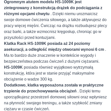
Ogromnym atutem modelu HS-1009K jest
zintegrowany z konstrukcją drążek do podciągania z
różnymi opcjami chwytu
. Dzięki niemu urozmaicisz
swoje domowe ćwiczenia siłowego, a także aktywujesz do
pracy więcej mięśni. Ćwicząc na drążku rozbudujesz plecy
oraz barki, a także wzmocnisz kręgosłup, chroniąc go w
przyszłości przed kontuzjami.
Klatka Rack HS-1009K posiada aż 24 poziomy
asekuracji, a odległość między otworami wynosi 6 cm
.
Ma to bardzo duże znaczenie w kontekście wygody i
bezpieczeństwa podczas ćwiczeń z dużymi ciężarami.
HS-1009K
posiada również wyjątkowo wytrzymałą
konstrukcję, która jest w stanie przyjąć maksymalne
obciążenie o wadze 300 kg.
Dodatkowo, klatka wyposażona została w praktyczne
trzpienie do przechowywania obciążeń
. Dzięki temu
uporządkujesz przestrzeń domowej siłowni oraz wpłyniesz
na płynność swojego treningu, a także szybkość zmiany
ciężaru w czasie ćwiczeń.