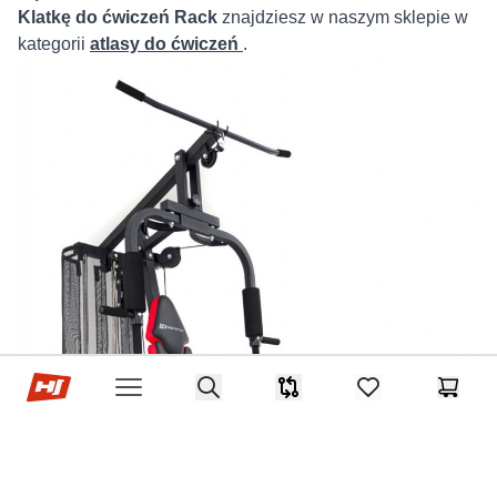
Klatkę do ćwiczeń Rack
znajdziesz w naszym sklepie w
kategorii
atlasy do ćwiczeń
.
Sklep Hop-sport.pl
Search
Porównywarka
items in favorites,
Koszyk
Open menu