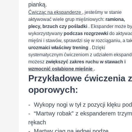
pianką.
Ćwicząc na ekspanderze
, jesteśmy w stanie
aktywować wiele grup mięśniowych:
ramiona,
plecy, brzuch czy pośladki
. Ekspander może b
wykorzystywany
podczas rozgrzewki
do aktywac
mięśni i stawów, sprawdzi się w rozciąganiu, a ta
urozmaici właściwy trening
. Dzięki
systematycznym ćwiczeniom z udziałem ekspand
możesz
zwiększyć zakres ruchu w stawach i
wzmocnić osłabione mięśnie
.
Przykładowe ćwiczenia 
oporowych:
- Wykopy nogi w tył z pozycji klęku po
- “Martwy robak” z ekspanderem trzy
rękach
- Martwy ciąg na jednej nodze