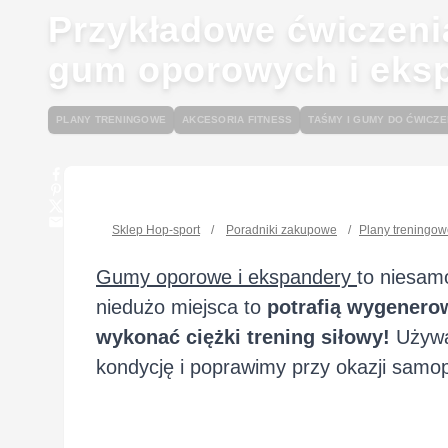
Przykładowe ćwiczeni
gum oporowych i eks
PLANY TRENINGOWE
AKCESORIA FITNESS
TAŚMY I GUMY DO ĆWICZE
Sklep Hop-sport
/
Poradniki zakupowe
/
Plany treningo
Gumy oporowe i ekspandery
to niesamo
niedużo miejsca to
potrafią wygenero
wykonać ciężki trening siłowy!
Używa
kondycję i poprawimy przy okazji samo