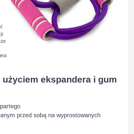
yć
ji
kże
era
z użyciem ekspandera i gum
dpartego
manym przed sobą na wyprostowanych