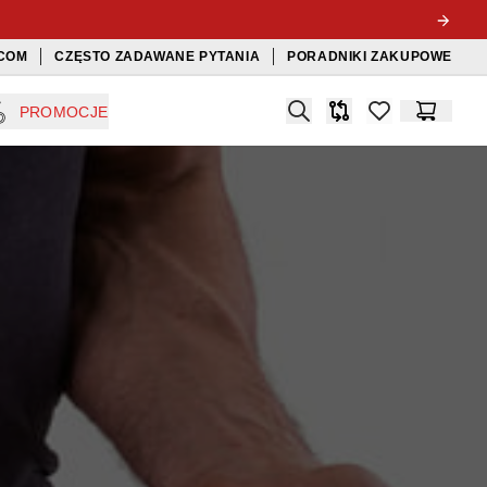
COM
CZĘSTO ZADAWANE PYTANIA
PORADNIKI ZAKUPOWE
Search
PROMOCJE
Porównywarka
items in favorit
Koszyk