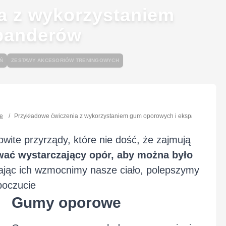
a z wykorzystaniem
panderów
Ń
ZESTAWY AKCESORIÓW TRENINGOWYCH
we
/
Przykładowe ćwiczenia z wykorzystaniem gum oporowych i ekspanderów
wite przyrządy, które nie dość, że zajmują
wać wystarczający opór, aby można było
jąc ich wzmocnimy nasze ciało, polepszymy
poczucie
Gumy oporowe