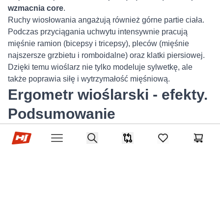
wzmacnia
core
.
Ruchy wiosłowania angażują również górne partie ciała.
Podczas przyciągania uchwytu intensywnie pracują
mięśnie ramion (bicepsy i tricepsy), pleców (mięśnie
najszersze grzbietu i romboidalne) oraz klatki piersiowej.
Dzięki temu wioślarz nie tylko modeluje sylwetkę, ale
także poprawia siłę i wytrzymałość mięśniową.
Ergometr wioślarski - efekty.
Podsumowanie
Sklep Hop-sport.pl
Regularny trening na wioślarzu pomaga równomiernie
Search
Porównywarka
items in favorites,
Koszyk
Open menu
rozwijać całe ciało, co czyni go idealnym wyborem
zarówno do
budowania masy mięśniowej
, jak i
poprawy
kondycji
. Dzięki zaangażowaniu szerokiej grupy mięśni
wiosłowanie
wspiera spalanie kalorii
, co jest istotne w
procesie odchudzania i modelowania sylwetki.
Pierwsze efekty, takie jak
smuklejsze uda
,
jędrniejsze
pośladki
czy bardziej
zarysowane ramiona
, można