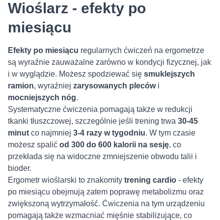
Wioślarz - efekty po
miesiącu
Efekty
po miesiącu
regularnych ćwiczeń na ergometrze
są wyraźnie zauważalne zarówno w kondycji fizycznej, jak
i w wyglądzie. Możesz spodziewać się
smuklejszych
ramion
, wyraźniej
zarysowanych pleców
i
mocniejszych nóg
.
Systematyczne ćwiczenia pomagają także w redukcji
tkanki tłuszczowej, szczególnie jeśli trening trwa
30-45
minut
co najmniej
3-4 razy w
tygodniu
. W tym czasie
możesz spalić
od 300 do 600 kalorii na sesję
, co
przekłada się na widoczne zmniejszenie obwodu talii i
bioder.
Ergometr wioślarski to znakomity
trening cardio
- efekty
po miesiącu obejmują zatem poprawę metabolizmu oraz
zwiększoną wytrzymałość. Ćwiczenia na tym urządzeniu
pomagają także wzmacniać mięśnie stabilizujące, co