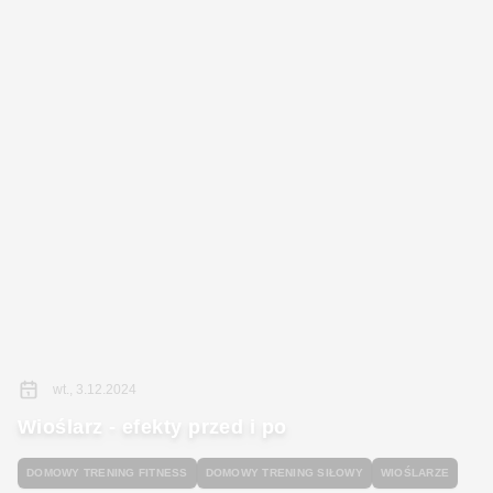
wt., 3.12.2024
Wioślarz - efekty przed i po
DOMOWY TRENING FITNESS
DOMOWY TRENING SIŁOWY
WIOŚLARZE