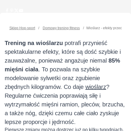
Sklep Hop-sport
/
Domowy trening fitness
/
Wioślarz - efekty przed i po
Trening na wioślarzu
potrafi przynieść
spektakularne efekty, które są dość szybkie i
zauważalne, ponieważ angażuje niemal
85%
mięśni ciała
. To pozwala na szybkie
modelowanie sylwetki oraz zgubienie
zbędnych kilogramów. Co daje
wioślarz
?
Regularne ćwiczenia poprawiają siłę i
wytrzymałość mięśni ramion, pleców, brzucha,
a także nóg, dzięki czemu całe ciało zyskuje
lepsze proporcje i jędrność.
Pierwsze zmiany można dostrzec już po kilku tygodniach,