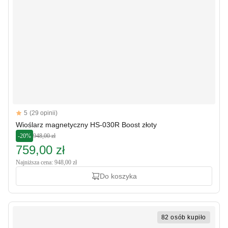
Reviews
5
(29 opinii)
5 out of 5 stars
Wioślarz magnetyczny HS-030R Boost złoty
-20%
948,00 zł
759,00 zł
Najniższa cena: 948,00 zł
Do koszyka
82 osób kupiło