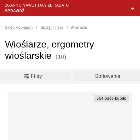
ZGARNIJ NAWET 1609 ZŁ RABATU
SPRAWDŹ
Sklep Hop-sport
/
Sprzęt fitness
/
Wioślarze
Wioślarze, ergometry
wioślarskie
(10)
oduct filters
Filtry
Sortowanie
554 osób kupiło