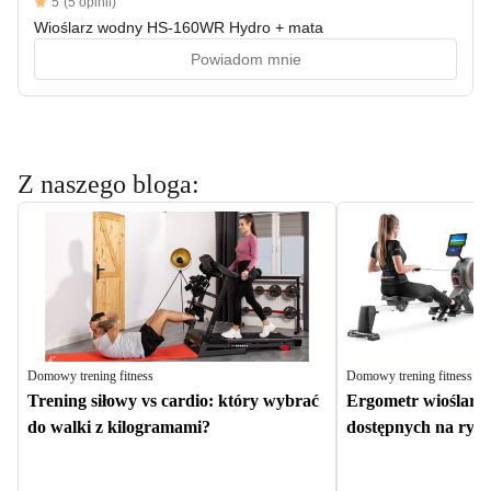
Reviews
5
(5 opinii)
5 out of 5 stars
Wioślarz wodny HS-160WR Hydro + mata
Powiadom mnie
Z naszego bloga:
Domowy trening fitness
Domowy trening fitness
Trening siłowy vs cardio: który wybrać
Ergometr wioślarski
do walki z kilogramami?
dostępnych na ryn