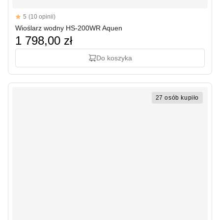
Reviews
5
(10 opinii)
5 out of 5 stars
Wioślarz wodny HS-200WR Aquen
1 798,00 zł
Do koszyka
27 osób kupiło