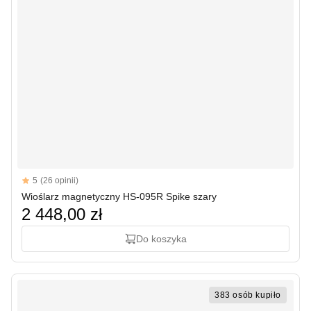
Reviews
5
(26 opinii)
5 out of 5 stars
Wioślarz magnetyczny HS-095R Spike szary
2 448,00 zł
Do koszyka
383 osób kupiło