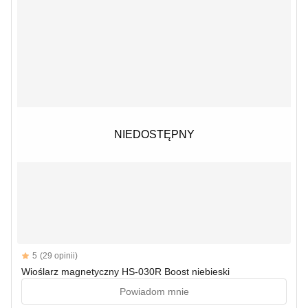
NIEDOSTĘPNY
NIEDOSTĘPNY
Reviews
5
(29 opinii)
5 out of 5 stars
Wioślarz magnetyczny HS-030R Boost niebieski
Powiadom mnie