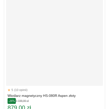
Reviews
5
(10 opinii)
5 out of 5 stars
Wioślarz magnetyczny HS-080R Aspen złoty
-26%
1 188,00 zł
879,00 zł