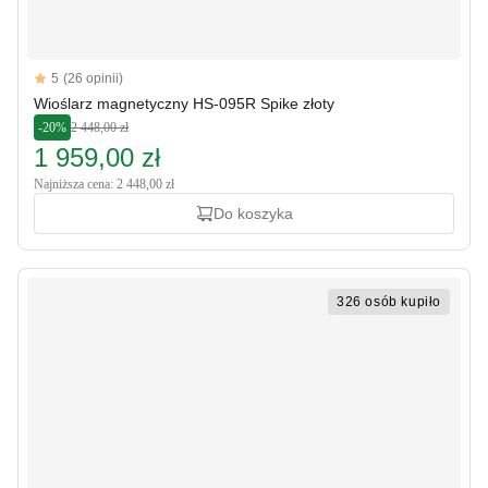
Reviews
5
(26 opinii)
5 out of 5 stars
Wioślarz magnetyczny HS-095R Spike złoty
-20%
2 448,00 zł
1 959,00 zł
Najniższa cena: 2 448,00 zł
Do koszyka
326 osób kupiło