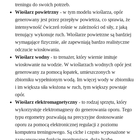
treningu do swoich potrzeb.
Wioślarz powietrzny
- w tym modelu wioślarza, opór
generowany jest przez przepływ powietrza, co sprawia, że
intensywność ćwiczeń rośnie w zależności od siły, z jaką
trenujący wykonuje ruch. Wioślarze powietrzne są bardziej
wymagające fizycznie, ale zapewniają bardzo realistyczne
odczucie wiosłowania.
Wioślarz wodny
- to trenażer, który wiernie imituje
wiosłowanie na wodzie. W wioślarzach wodnych opór jest
generowany za pomocą łopatek, umieszczonych w
zbiorniku wypełnionym wodą. Im więcej wody w zbiorniku
i im większa siła włożona w ruch, tym większy powstaje
opór.
Wioślarz elektromagnetyczny
- to rodzaj sprzętu, który
wykorzystuje elektromagnesy do generowania oporu. Tego
typu ergometry pozwalają na precyzyjne dostosowanie
oporu za pomocą elektronicznej regulacji z poziomu
komputera treningowego. Są ciche i często wyposażone w
zaawansowane funkcje monitorujące, dużą liczbę