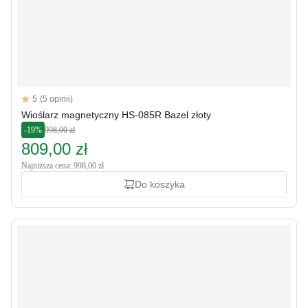
Reviews
5
(5 opinii)
5 out of 5 stars
Wioślarz magnetyczny HS-085R Bazel złoty
-19%
998,00 zł
809,00 zł
Najniższa cena: 998,00 zł
Do koszyka