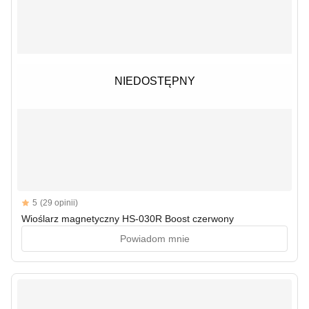
NIEDOSTĘPNY
NIEDOSTĘPNY
Reviews
5
(29 opinii)
5 out of 5 stars
Wioślarz magnetyczny HS-030R Boost czerwony
Powiadom mnie