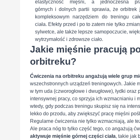
elastyczność mięśni, a jednoczesna pr
górnych i dolnych partii sprawia, że orbitrek 
kompleksowym narzędziem do treningu cał
ciała. Efekty przed i po to zatem nie tylko zmia
sylwetce, ale także lepsze samopoczucie, wię
wytrzymałość i zdrowsze ciało.
Jakie mięśnie pracują p
orbitreku?
Ćwiczenia na orbitreku
angażują wiele grup m
wszechstronnych urządzeń treningowych. Jakie m
w tym uda (czworogłowe i dwugłowe), łydki oraz 
intensywnej pracy, co sprzyja ich wzmacnianiu i
wtedy, gdy podczas treningu skupisz się na inten
lekko do przodu, aby zwiększyć pracę mięśni poś
Regularne ćwiczenia nie tylko wzmacniają, ale też
Ale praca nóg to tylko część tego, co angażują 
aktywuje mięśnie górnej części ciała
, takie jak