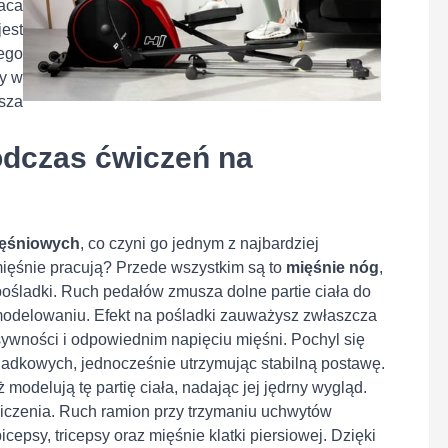
aca
jest
ego
ny w
ksza
odczas ćwiczeń na
ięśniowych
, co czyni go jednym z najbardziej
ięśnie pracują? Przede wszystkim są to
mięśnie nóg
,
pośladki. Ruch pedałów zmusza dolne partie ciała do
 modelowaniu. Efekt na pośladki zauważysz zwłaszcza
sywności i odpowiednim napięciu mięśni. Pochyl się
ladkowych, jednocześnie utrzymując stabilną postawę.
 modelują tę partię ciała, nadając jej jędrny wygląd.
ćwiczenia. Ruch ramion przy trzymaniu uchwytów
 bicepsy, tricepsy oraz mięśnie klatki piersiowej. Dzięki