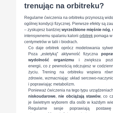
trenując na orbitreku?
Regularne ćwiczenia na orbitreku przynoszą widoc
ogólnej kondycji fizycznej. Pierwsze efekty są z
– zyskujesz bardziej
wyrzeźbione mięśnie nóg
,
intensywnemu spalaniu kalorii
orbitrek
pomaga w re
centymetrów w talii i biodrach.
Co daje orbitrek oprócz modelowania sylwet
Poza „estetyką” aktywność fizyczna
popra
wydolność organizmu
i zwiększa poz
energii, co z pewnością odczujesz w codzien
życiu. Trening na orbitreku wspiera równ
zdrowie, wzmacniając układ sercowo-naczyni
i poprawiając metabolizm.
Ponieważ ćwiczenia na tego typu urządzeniach
niskoudarowe
,
nie obciążają stawów
, co c
je świetnym wyborem dla osób w każdym wie
Regularne sesje poprawiają postaw