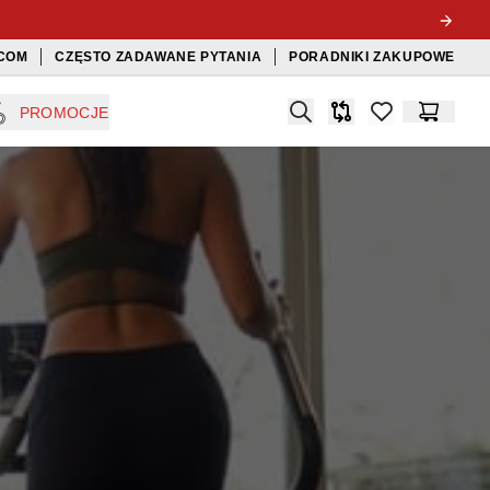
COM
CZĘSTO ZADAWANE PYTANIA
PORADNIKI ZAKUPOWE
Search
PROMOCJE
Porównywarka
items in favorit
Koszyk