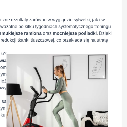
zne rezultaty zarówno w wyglądzie sylwetki, jak i w
auważalne po kilku tygodniach systematycznego treningu
smuklejsze ramiona
oraz
mocniejsze
pośladki
. Dzięki
dukcji tkanki tłuszczowej, co przekłada się na utratę
ki?
wia
iom
nym
ież
owy
 są
zyni
ku.
ę i