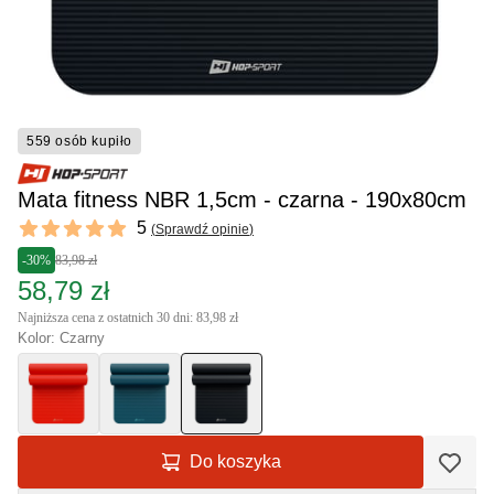
559 osób kupiło
Mata fitness NBR 1,5cm - czarna - 190x80cm
Reviews
5
(
Sprawdź opinie
)
5 out of 5 stars
-30%
83,98 zł
58,79 zł
Najniższa cena z ostatnich 30 dni: 83,98 zł
Kolor: Czarny
Do koszyka