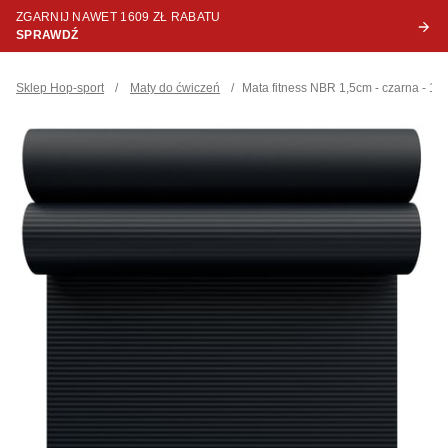
ZGARNIJ NAWET 1609 ZŁ RABATU
SPRAWDŹ
Sklep Hop-sport
/
Maty do ćwiczeń
/
Mata fitness NBR 1,5cm - czarna - 1