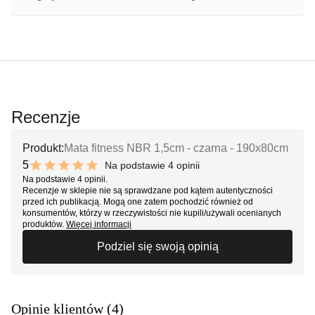
Recenzje
Produkt:
Mata fitness NBR 1,5cm - czarna - 190x80cm
5
Na podstawie 4 opinii
10 out of 10 stars
Na podstawie 4 opinii.
Recenzje w sklepie nie są sprawdzane pod kątem autentyczności
przed ich publikacją. Mogą one zatem pochodzić również od
konsumentów, którzy w rzeczywistości nie kupili/używali ocenianych
produktów.
Więcej informacji
Podziel się swoją opinią
Opinie klientów (4)