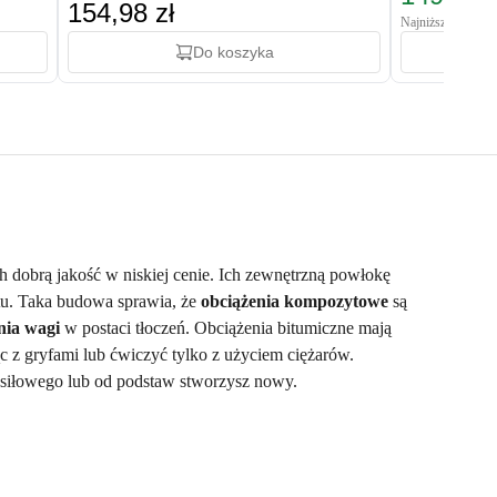
154,98 zł
Najniższa cena: 19
Do koszyka
h dobrą jakość w niskiej cenie. Ich zewnętrzną powłokę
u. Taka budowa sprawia, że
obciążenia kompozytowe
są
enia wagi
w postaci tłoczeń. Obciążenia bitumiczne mają
c z gryfami lub ćwiczyć tylko z użyciem ciężarów.
u siłowego lub od podstaw stworzysz nowy.