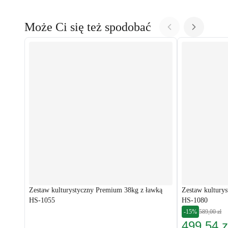
Może Ci się też spodobać
Zestaw kulturystyczny Premium 38kg z ławką
Zestaw kultury
HS-1055
HS-1080
-15%
589,00 zł
499,54 z