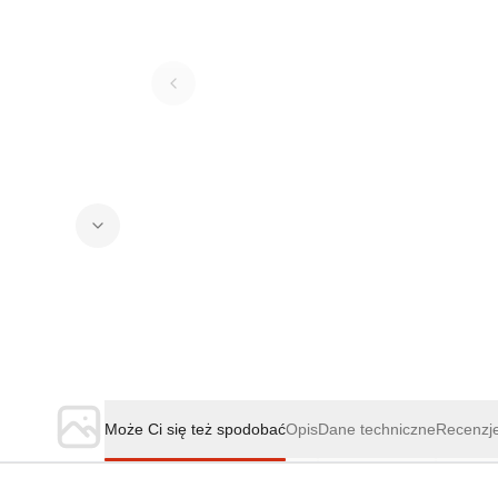
Może Ci się też spodobać
Opis
Dane techniczne
Recenzj