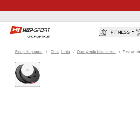
Sklep Hop-sport.pl
FITNESS
OFICJALNY SKLEP
Sklep Hop-sport
/
Obciążenia
/
Obciążenia bitumiczne
/
Zestaw o