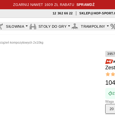
ZGARNIJ NAWET 1609 ZŁ RABATU
SPRAWDŹ
12 362 66 22
SKLEP@HOP-SPORT.
SIŁOWNIA
STOŁY DO GRY
TRAMPOLINY
bciążeń kompozytowych 2x10kg
3957
Zes
Revi
4.9 out
104
Z
Waga 
20 