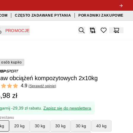
COM
CZĘSTO ZADAWANE PYTANIA
PORADNIKI ZAKUPOWE
Search
PROMOCJE
Porównywarka
items in favorit
Koszyk
 osób kupiło
taw obciążeń kompozytowych 2x10kg
ews
4.9
(
Sprawdź opinie
)
 of 5 stars
,98 zł
garnij -29,39 zł rabatu.
Zapisz się do newslettera
zestawu
kg
20 kg
30 kg
30 kg
30 kg
40 kg