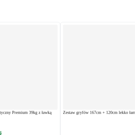
styczny Premium 39kg z ławką
Zestaw gryfów 167cm + 120cm lekko ła
ł