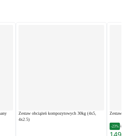
many
Zestaw obciążeń kompozytowych 30kg (4x5,
Zestaw obciąż
4x2.5)
-23%
194,98 zł
149,86 z