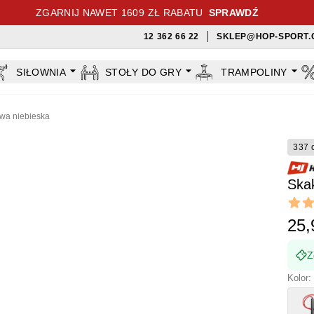
ZGARNIJ NAWET 1609 ZŁ RABATU
SPRAWDŹ
12 362 66 22
SKLEP@HOP-SPORT.
SIŁOWNIA
STOŁY DO GRY
TRAMPOLINY
owa niebieska
337 
Skak
Revi
4.75 ou
25,
Z
Kolor: