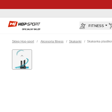
Sklep Hop-sport.pl
FITNESS
OFICJALNY SKLEP
Sklep Hop-sport
/
Akcesoria fitness
/
Skakanki
/
Skakanka plastik