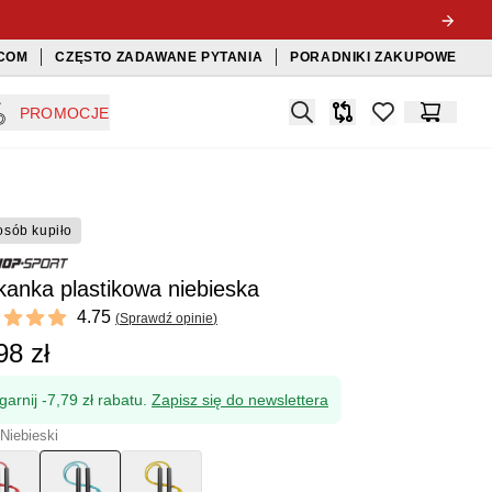
COM
CZĘSTO ZADAWANE PYTANIA
PORADNIKI ZAKUPOWE
Search
PROMOCJE
Porównywarka
items in favorit
Koszyk
osób kupiło
anka plastikowa niebieska
ews
4.75
(
Sprawdź opinie
)
t of 5 stars
98 zł
garnij -7,79 zł rabatu.
Zapisz się do newslettera
 Niebieski