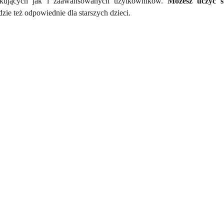
ątkujących jak i zaawansowanych użytkowników.
Możesz uczyć s
zie też odpowiednie dla starszych dzieci.