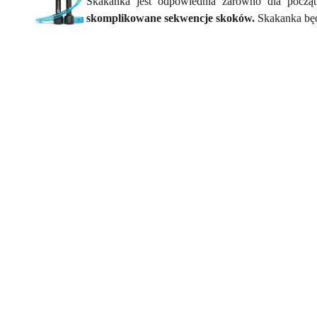
Skakanka jest odpowiednia zarówno dla pocz
skomplikowane sekwencje skoków.
Skakanka będ