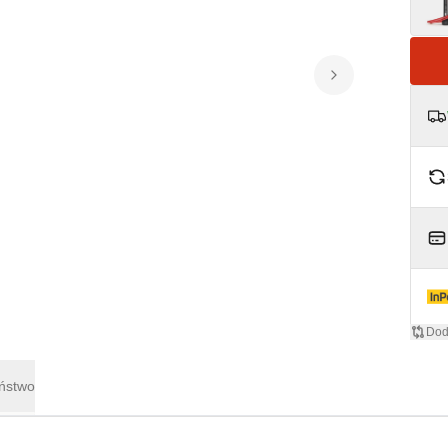
Dod
eństwo