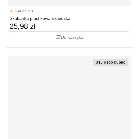
Reviews
5
(4 opinii)
5 out of 5 stars
Skakanka plastikowa niebieska
25,98 zł
Do koszyka
316 osób kupiło