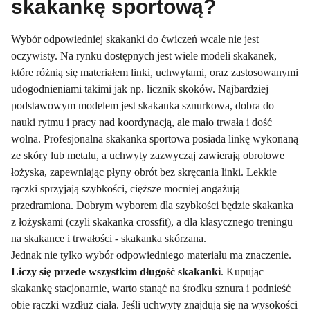
skakankę sportową?
Wybór odpowiedniej skakanki do ćwiczeń wcale nie jest
oczywisty. Na rynku dostępnych jest wiele modeli skakanek,
które różnią się materiałem linki, uchwytami, oraz zastosowanymi
udogodnieniami takimi jak np. licznik skoków. Najbardziej
podstawowym modelem jest skakanka sznurkowa, dobra do
nauki rytmu i pracy nad koordynacją, ale mało trwała i dość
wolna. Profesjonalna skakanka sportowa posiada linkę wykonaną
ze skóry lub metalu, a uchwyty zazwyczaj zawierają obrotowe
łożyska, zapewniając płyny obrót bez skręcania linki. Lekkie
rączki sprzyjają szybkości, cięższe mocniej angażują
przedramiona. Dobrym wyborem dla szybkości będzie skakanka
z łożyskami (czyli skakanka crossfit), a dla klasycznego treningu
na skakance i trwałości - skakanka skórzana.
Jednak nie tylko wybór odpowiedniego materiału ma znaczenie.
Liczy się przede wszystkim długość skakanki
. Kupując
skakankę stacjonarnie, warto stanąć na środku sznura i podnieść
obie rączki wzdłuż ciała. Jeśli uchwyty znajdują się na wysokości