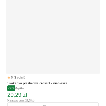
Reviews
5
(1 opinii)
5 out of 5 stars
Skakanka plastikowa crossfit - niebieska
-30%
28,98 zł
20,29 zł
Najniższa cena: 28,98 zł