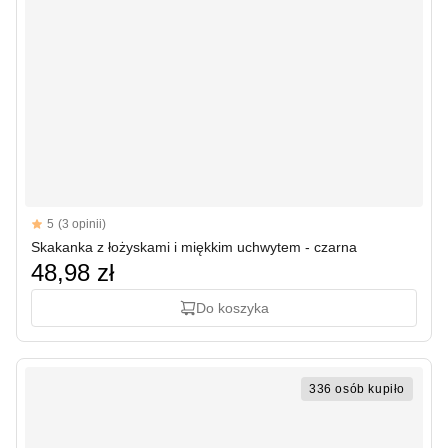
Reviews
5
(3 opinii)
5 out of 5 stars
Skakanka z łożyskami i miękkim uchwytem - czarna
48,98 zł
Do koszyka
336 osób kupiło