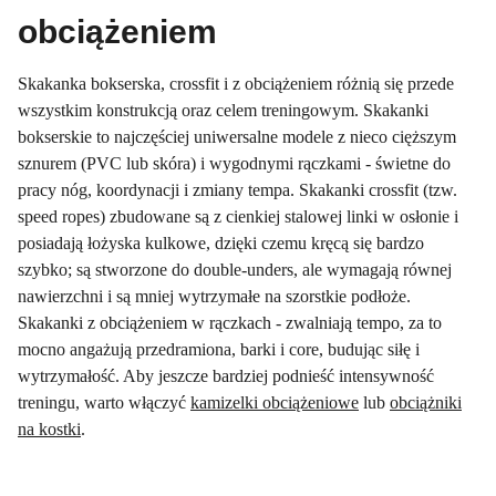
obciążeniem
Skakanka bokserska, crossfit i z obciążeniem różnią się przede
wszystkim konstrukcją oraz celem treningowym. Skakanki
bokserskie to najczęściej uniwersalne modele z nieco cięższym
sznurem (PVC lub skóra) i wygodnymi rączkami - świetne do
pracy nóg, koordynacji i zmiany tempa. Skakanki crossfit (tzw.
speed ropes) zbudowane są z cienkiej stalowej linki w osłonie i
posiadają łożyska kulkowe, dzięki czemu kręcą się bardzo
szybko; są stworzone do double-unders, ale wymagają równej
nawierzchni i są mniej wytrzymałe na szorstkie podłoże.
Skakanki z obciążeniem w rączkach - zwalniają tempo, za to
mocno angażują przedramiona, barki i core, budując siłę i
wytrzymałość. Aby jeszcze bardziej podnieść intensywność
treningu, warto włączyć
kamizelki obciążeniowe
lub
obciążniki
na kostki
.