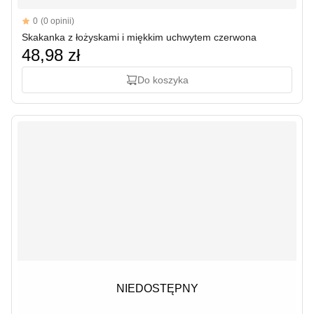
Reviews
0
(0 opinii)
Skakanka z łożyskami i miękkim uchwytem czerwona
48,98 zł
Do koszyka
NIEDOSTĘPNY
NIEDOSTĘPNY