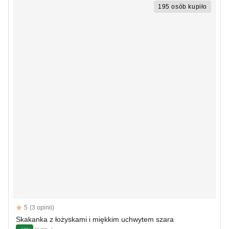
195 osób kupiło
Reviews
5
(3 opinii)
5 out of 5 stars
Skakanka z łożyskami i miękkim uchwytem szara