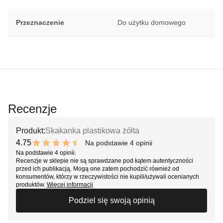
Przeznaczenie
Do użytku domowego
Recenzje
Produkt:
Skakanka plastikowa żółta
4.75
Na podstawie 4 opinii
9.5 out of 10 stars
Na podstawie 4 opinii.
Recenzje w sklepie nie są sprawdzane pod kątem autentyczności
przed ich publikacją. Mogą one zatem pochodzić również od
konsumentów, którzy w rzeczywistości nie kupili/używali ocenianych
produktów.
Więcej informacji
Podziel się swoją opinią