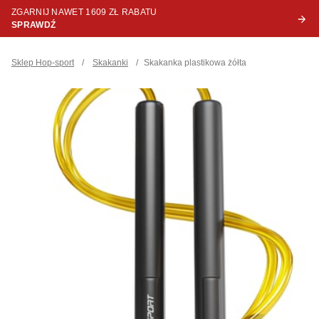
ZGARNIJ NAWET 1609 ZŁ RABATU
SPRAWDŹ
Sklep Hop-sport
/
Skakanki
/
Skakanka plastikowa żółta