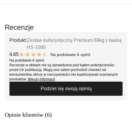
Recenzje
Produkt:
Zestaw kulturystyczny Premium 69kg z ławką
HS-1080
4.65
Na podstawie 6 opinii
9.3 out of 10 stars
Na podstawie 6 opinii.
Recenzje w sklepie nie są sprawdzane pod kątem autentyczności
przed ich publikacją. Mogą one zatem pochodzić również od
konsumentów, którzy w rzeczywistości nie kupili/używali ocenianych
produktów.
Więcej informacji
Podziel się swoją opinią
Opinie klientów (6)