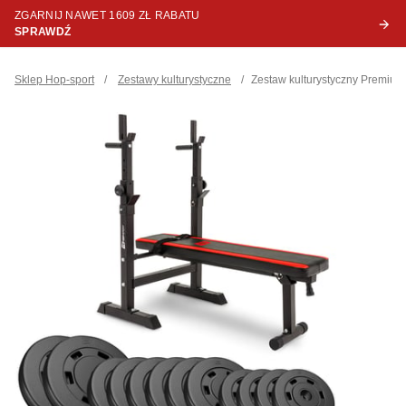
ZGARNIJ NAWET 1609 ZŁ RABATU
SPRAWDŹ
Sklep Hop-sport
/
Zestawy kulturystyczne
/
Zestaw kulturystyczny Premiu