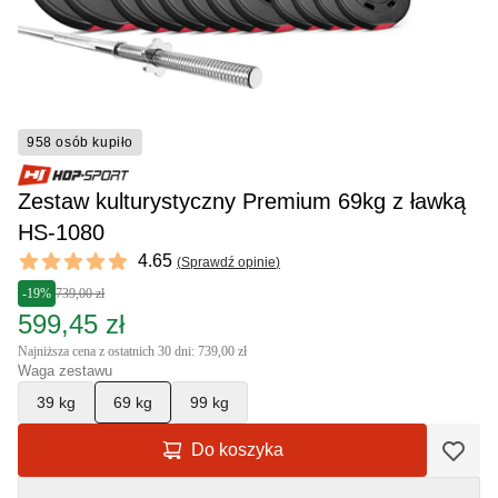
958 osób kupiło
Zestaw kulturystyczny Premium 69kg z ławką
HS-1080
Reviews
4.65
(
Sprawdź opinie
)
4.65 out of 5 stars
-19%
739,00 zł
599,45 zł
Najniższa cena z ostatnich 30 dni: 739,00 zł
Waga zestawu
39 kg
69 kg
99 kg
Do koszyka