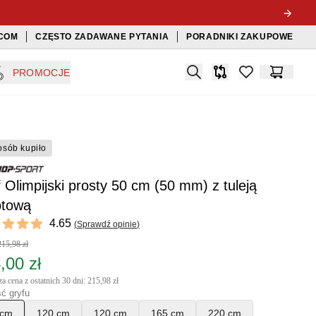
COM
CZĘSTO ZADAWANE PYTANIA
PORADNIKI ZAKUPOWE
Search
PROMOCJE
Porównywarka
items in favorit
Koszyk
osób kupiło
 Olimpijski prosty 50 cm (50 mm) z tuleją
otową
ews
4.65
(
Sprawdź opinie
)
t of 5 stars
215,98 zł
,00 zł
a cena z ostatnich 30 dni: 215,98 zł
ć gryfu
 cm
120 cm
120 cm
165 cm
220 cm