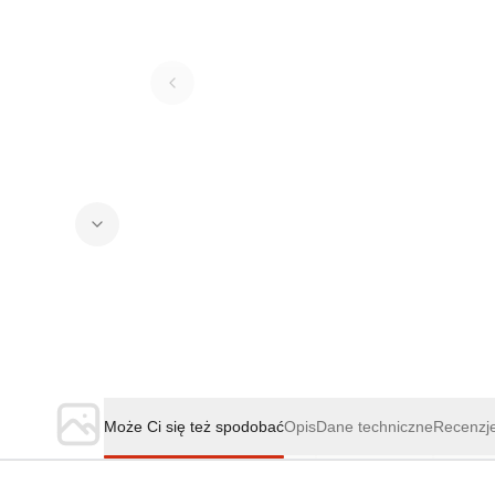
Może Ci się też spodobać
Opis
Dane techniczne
Recenzj