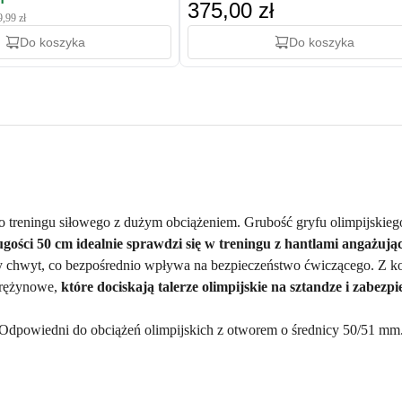
375,00 zł
9,99 zł
Do koszyka
Do koszyka
o treningu siłowego z dużym obciążeniem. Grubość gryfu olimpijskie
ugości 50 cm idealnie sprawdzi się w treningu z hantlami angażują
chwyt, co bezpośrednio wpływa na bezpieczeństwo ćwiczącego. Z kole
prężynowe,
które dociskają talerze olimpijskie na sztandze i zabez
Odpowiedni do obciążeń olimpijskich z otworem o średnicy 50/51 mm