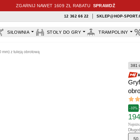
ZGARNIJ NAWET 1609 ZŁ RABATU
SPRAWDŹ
12 362 66 22
SKLEP@HOP-SPORT.
SIŁOWNIA
STOŁY DO GRY
TRAMPOLINY
50 mm) z tuleją obrotową
381 
Gryf
obr
Revi
4.65 ou
-10%
194
Najniższ
Długoś
50