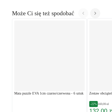
Może Ci się też spodobać
Mata puzzle EVA 1cm czarno/czerwona - 6 sztuk
Zestaw obciążeń
-22%
169,99 zł
132,00 z