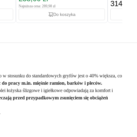
314,98 z
Najniższa cena: 289,98 zł
Do koszyka
go w stosunku do standardowych gryfów jest o 40% większa, co
c do pracy m.in. mięśnie ramion, barków i pleców.
i łożyska ślizgowe i igiełkowe odpowiadają za komfort i
pieczają przed przypadkowym zsunięciem się obciążeń
.