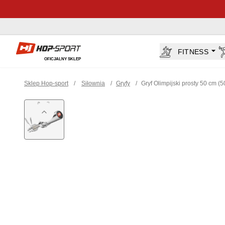
Sklep Hop-sport.pl
FITNESS
OFICJALNY SKLEP
Sklep Hop-sport
/
Siłownia
/
Gryfy
/
Gryf Olimpijski prosty 50 cm (