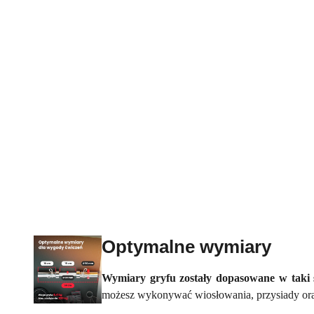
Optymalne wymiary
Wymiary gryfu zostały dopasowane w taki s
możesz wykonywać wiosłowania, przysiady ora