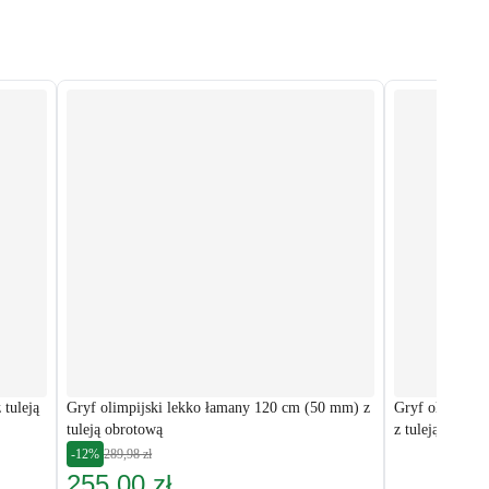
 tuleją
Gryf olimpijski lekko łamany 120 cm (50 mm) z
Gryf olimpijs
tuleją obrotową
z tuleją obroto
-12%
289,98 zł
255,00 zł