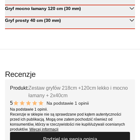
Gryf mocno łamany 120 cm (30 mm)
Gryf prosty 40 cm (30 mm)
Recenzje
Produkt:
Zestaw gryfów 218cm +120cm lekko i mocno
łamany + 2x40cm
5
Na podstawie 1 opinii
10 out of 10 stars
Na podstawie 1 opinii.
Recenzje w sklepie nie są sprawdzane pod kątem autentyczności
przed ich publikacją. Mogą one zatem pochodzić również od
konsumentów, którzy w rzeczywistości nie kupili/używali ocenianych
produktów.
Więcej informacji
Podziel się swoją opinią