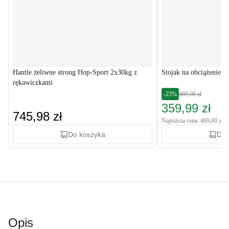
Hantle żeliwne strong Hop-Sport 2x30kg z
Stojak na obciążenie, 
rękawiczkami
-23%
469,00 zł
359,99 zł
745,98 zł
Najniższa cena: 469,00 zł
Do koszyka
Do 
Opis