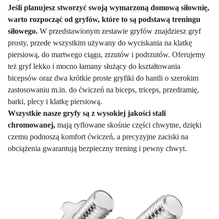
Jeśli planujesz stworzyć swoją wymarzoną domową siłownię,
warto rozpocząć od gryfów, które to są podstawą treningu
siłowego.
W przedstawionym zestawie gryfów znajdziesz gryf
prosty, przede wszystkim używany do wyciskania na klatkę
piersiową, do martwego ciągu, zrzutów i podrzutów. Oferujemy
też gryf lekko i mocno łamany służący do kształtowania
bicepsów oraz dwa krótkie proste gryfiki do hantli o szerokim
zastosowaniu m.in. do ćwiczeń na biceps, triceps, przedramię,
barki, plecy i klatkę piersiową.
Wszystkie nasze gryfy są z wysokiej jakości stali
chromowanej,
mają ryflowane skośnie części chwytne, dzięki
czemu podnoszą komfort ćwiczeń, a precyzyjne zaciski na
obciążenia gwarantują bezpieczny trening i pewny chwyt.