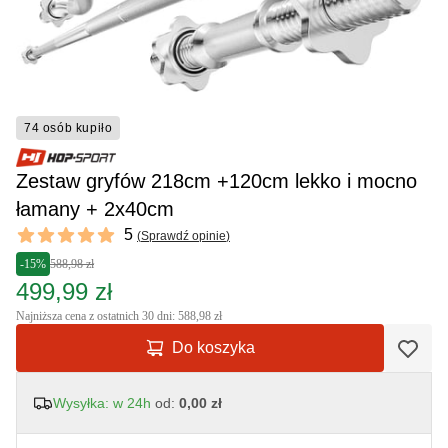
74 osób kupiło
Zestaw gryfów 218cm +120cm lekko i mocno
łamany + 2x40cm
Reviews
5
(
Sprawdź opinie
)
5 out of 5 stars
-15%
588,98 zł
499,99 zł
Najniższa cena z ostatnich 30 dni: 588,98 zł
Do koszyka
Wysyłka: w 24h
od:
0,00 zł