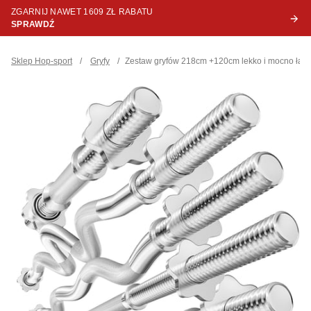
ZGARNIJ NAWET 1609 ZŁ RABATU
SPRAWDŹ
Sklep Hop-sport
/
Gryfy
/
Zestaw gryfów 218cm +120cm lekko i mocno ła