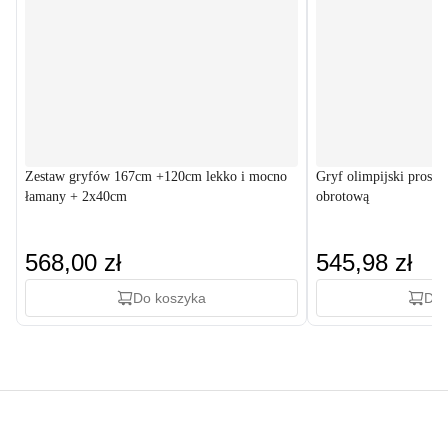
Zestaw gryfów 167cm +120cm lekko i mocno
Gryf olimpijski prosty
łamany + 2x40cm
obrotową
568,00 zł
545,98 zł
Do koszyka
Do 