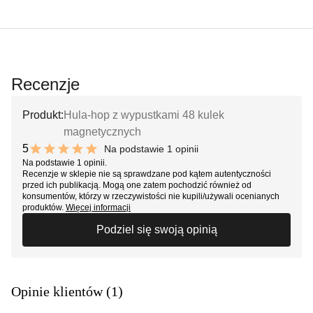
Recenzje
Produkt:
Hula-hop z wypustkami 48 kulek
magnetycznych
5
Na podstawie 1 opinii
10 out of 10 stars
Na podstawie 1 opinii.
Recenzje w sklepie nie są sprawdzane pod kątem autentyczności
przed ich publikacją. Mogą one zatem pochodzić również od
konsumentów, którzy w rzeczywistości nie kupili/używali ocenianych
produktów.
Więcej informacji
Podziel się swoją opinią
Opinie klientów (1)