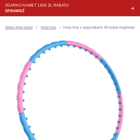
ZGARNIJ NAWET 1609 ZŁ RABATU
SPRAWDŹ
Sklep Hop-sport
/
Hula hop
/
Hula-hop z wypustkami 48 kulek magnetyczn