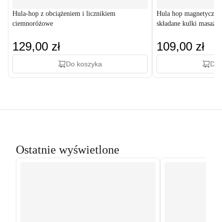
Hula-hop z obciążeniem i licznikiem
Hula hop magnetyczne 
ciemnoróżowe
składane kulki masaże
129,00 zł
109,00 zł
Do koszyka
Do 
Ostatnie wyświetlone