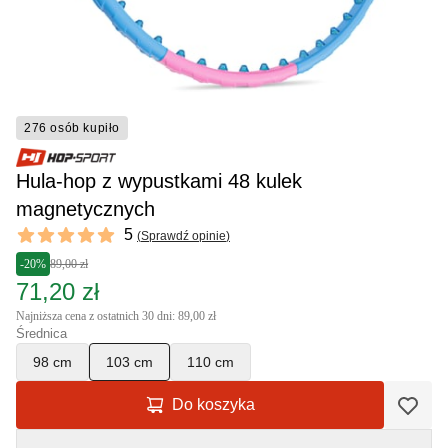
276 osób kupiło
Hula-hop z wypustkami 48 kulek
magnetycznych
Reviews
5
(
Sprawdź opinie
)
5 out of 5 stars
-20%
89,00 zł
71,20 zł
Najniższa cena z ostatnich 30 dni: 89,00 zł
Średnica
98 cm
103 cm
110 cm
Do koszyka