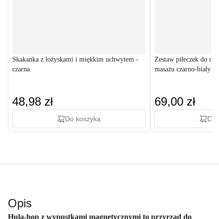
Skakanka z łożyskami i miękkim uchwytem -
Zestaw piłeczek do mas
czarna
masażu czarno-biały
48,98 zł
69,00 zł
Do koszyka
Do 
Opis
Hula-hop z wypustkami magnetycznymi
to przyrząd do