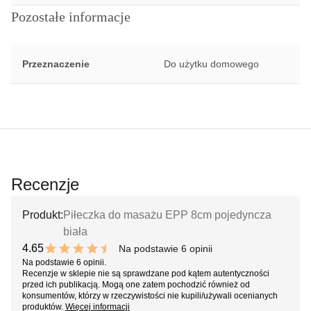
Pozostałe informacje
Przeznaczenie
Do użytku domowego
Recenzje
Produkt:
Piłeczka do masażu EPP 8cm pojedyncza
biała
4.65
Na podstawie 6 opinii
9.3 out of 10 stars
Na podstawie 6 opinii.
Recenzje w sklepie nie są sprawdzane pod kątem autentyczności
przed ich publikacją. Mogą one zatem pochodzić również od
konsumentów, którzy w rzeczywistości nie kupili/używali ocenianych
produktów.
Więcej informacji