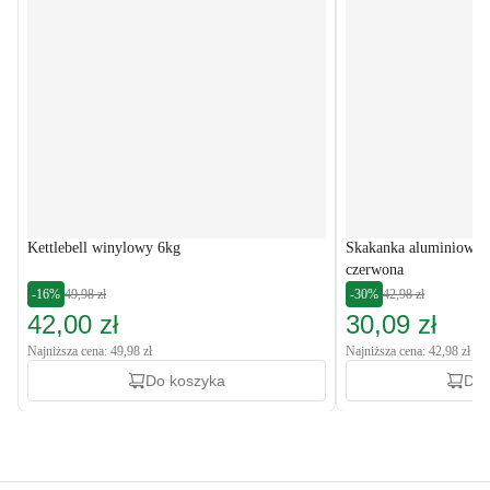
Kettlebell winylowy 6kg
Skakanka aluminiowa cr
czerwona
-16%
49,98 zł
-30%
42,98 zł
42,00 zł
30,09 zł
Najniższa cena: 49,98 zł
Najniższa cena: 42,98 zł
Do koszyka
Do 