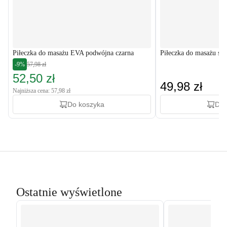
Piłeczka do masażu EVA podwójna czarna
Piłeczka do masażu si
-9%
57,98 zł
52,50 zł
49,98 zł
Najniższa cena: 57,98 zł
Do koszyka
Do 
Ostatnie wyświetlone