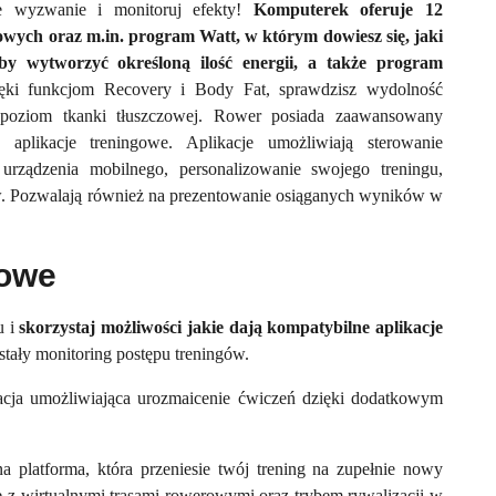
e wyzwanie i monitoruj efekty!
Komputerek oferuje 12
ych oraz m.in. program Watt, w którym dowiesz się, jaki
by wytworzyć określoną ilość energii, a także program
ęki funkcjom Recovery i Body Fat, sprawdzisz wydolność
 poziom tkanki tłuszczowej. Rower posiada zaawansowany
 aplikacje treningowe. Aplikacje umożliwiają sterowanie
rządzenia mobilnego, personalizowanie swojego treningu,
. Pozwalają również na prezentowanie osiąganych wyników w
gowe
u i
skorzystaj możliwości jakie dają kompatybilne aplikacje
stały monitoring postępu treningów.
acja umożliwiająca urozmaicenie ćwiczeń dzięki dodatkowym
a platforma, która przeniesie twój trening na zupełnie nowy
 z wirtualnymi trasami rowerowymi oraz trybem rywalizacji w