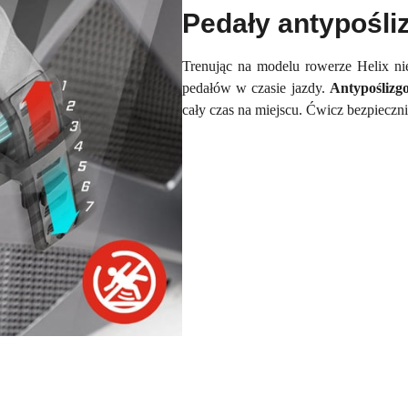
Pedały antypośl
Trenując na modelu rowerze Helix ni
pedałów w czasie jazdy.
Antypoślizg
cały czas na miejscu. Ćwicz bezpieczn