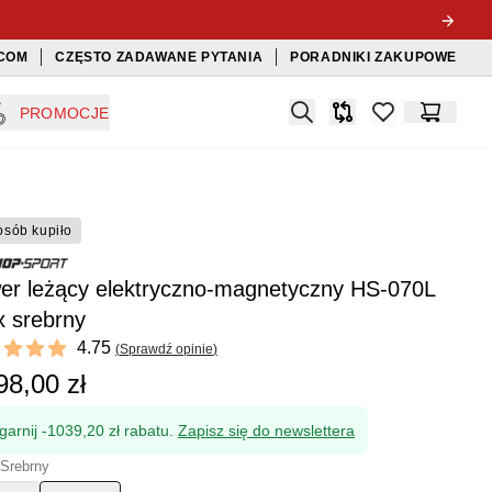
COM
CZĘSTO ZADAWANE PYTANIA
PORADNIKI ZAKUPOWE
Search
PROMOCJE
Porównywarka
items in favorit
Koszyk
osób kupiło
er leżący elektryczno-magnetyczny HS-070L
x srebrny
ews
4.75
(
Sprawdź opinie
)
t of 5 stars
98,00 zł
garnij -1039,20 zł rabatu.
Zapisz się do newslettera
 Srebrny