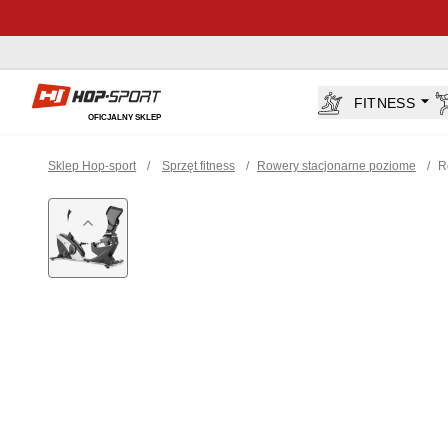
Sklep Hop-sport.pl
FITNESS
OFICJALNY SKLEP
Sklep Hop-sport
/
Sprzęt fitness
/
Rowery stacjonarne poziome
/
R