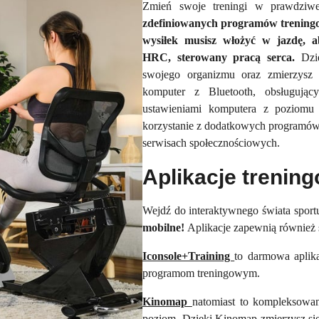
Zmień swoje treningi w prawdziw
zdefiniowanych programów treningow
wysiłek musisz włożyć w jazdę, a
HRC, sterowany pracą serca.
Dzi
swojego organizmu oraz zmierzysz
komputer z Bluetooth, obsługujący
ustawieniami komputera z poziomu u
korzystanie z dodatkowych programów
serwisach społecznościowych.
Aplikacje trenin
Wejdź do interaktywnego świata sport
mobilne!
Aplikacje zapewnią również 
Iconsole+Training
to darmowa aplik
programom treningowym.
Kinomap
natomiast to kompleksowan
poziom.
Dzięki Kinomap zmierzysz się