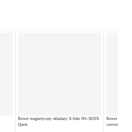
Rower magnetyczny składany X-bike HS-3020X
Rower elektry
Quest
czerwony