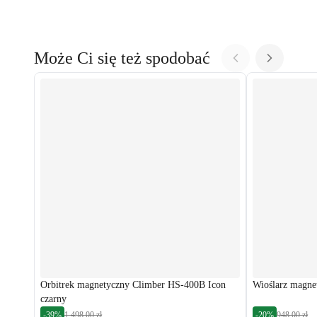
Może Ci się też spodobać
Orbitrek magnetyczny Climber HS-400B Icon
Wioślarz magne
czarny
-39%
1 498,00 zł
-20%
948,00 zł