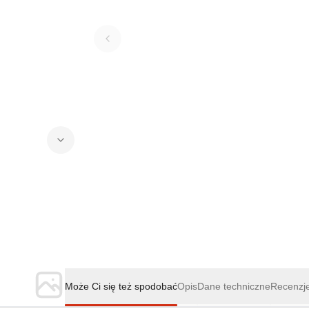
Może Ci się też spodobać
Opis
Dane techniczne
Recenzj