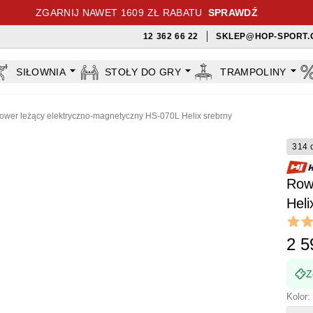
ZGARNIJ NAWET 1609 ZŁ RABATU
SPRAWDŹ
12 362 66 22
SKLEP@HOP-SPORT.
SIŁOWNIA
STOŁY DO GRY
TRAMPOLINY
ower leżący elektryczno-magnetyczny HS-070L Helix srebrny
314 
Row
Heli
Revi
4.75 ou
2 5
Z
Kolor: