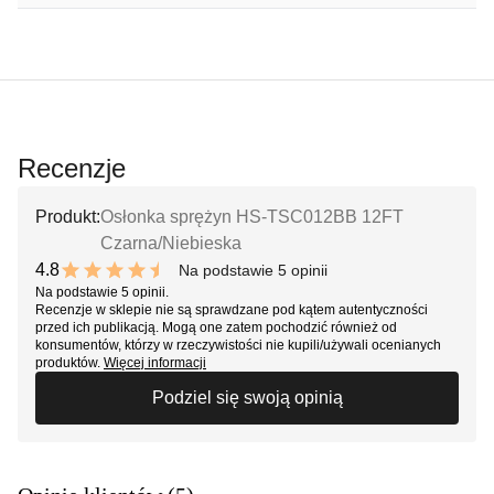
Recenzje
Produkt:
Osłonka sprężyn HS-TSC012BB 12FT
Czarna/Niebieska
4.8
Na podstawie 5 opinii
9.6 out of 10 stars
Na podstawie 5 opinii.
Recenzje w sklepie nie są sprawdzane pod kątem autentyczności
przed ich publikacją. Mogą one zatem pochodzić również od
konsumentów, którzy w rzeczywistości nie kupili/używali ocenianych
produktów.
Więcej informacji
Podziel się swoją opinią