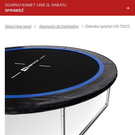
ZGARNIJ NAWET 1609 ZŁ RABATU
SPRAWDŹ
Sklep Hop-sport
/
Akcesoria do trampoliny
/
Osłonka sprężyn HS-TSC012B