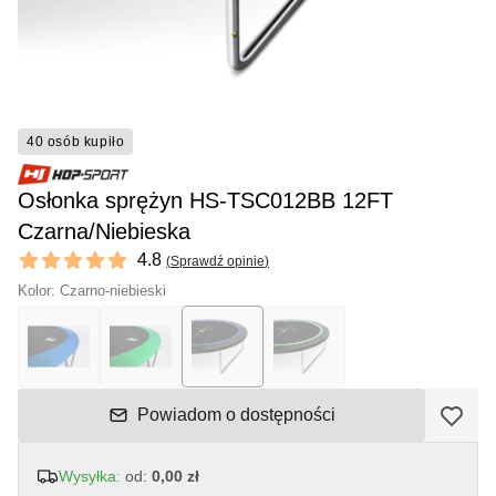
40 osób kupiło
Osłonka sprężyn HS-TSC012BB 12FT
Czarna/Niebieska
Reviews
4.8
(
Sprawdź opinie
)
4.8 out of 5 stars
Kolor: Czarno-niebieski
Powiadom o dostępności
Wysyłka:
od:
0,00 zł