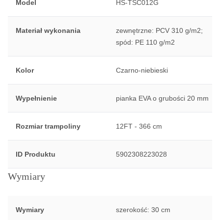
Model
HS-TSC012G
Materiał wykonania
zewnętrzne: PCV 310 g/m2;
spód: PE 110 g/m2
Kolor
Czarno-niebieski
Wypełnienie
pianka EVA o grubości 20 mm
Rozmiar trampoliny
12FT - 366 cm
ID Produktu
5902308223028
Wymiary
Wymiary
szerokość: 30 cm