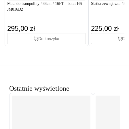
Mata do trampoliny 488cm / 16FT - batut HS-
Siatka zewnętrzna 48
JM016DZ
295,00 zł
225,00 zł
Do koszyka
Do 
Ostatnie wyświetlone