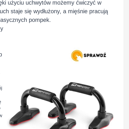
zięki użyciu uchwytów możemy ćwiczyć w
uch staje się wydłużony, a mięśnie pracują
 klasycznych pompek.
zy
b
j
ę
w
ów