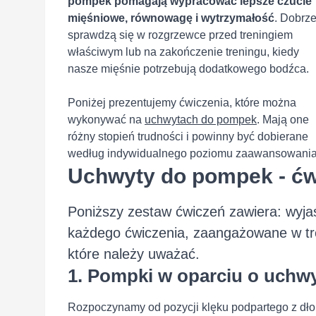
pompek pomagają wypracować lepsze czucie
mięśniowe, równowagę i wytrzymałość
. Dobrz
sprawdzą się w rozgrzewce przed treningiem
właściwym lub na zakończenie treningu, kiedy
nasze mięśnie potrzebują dodatkowego bodźca.
Poniżej prezentujemy ćwiczenia, które można
wykonywać na
uchwytach do pompek
. Mają one
różny stopień trudności i powinny być dobierane
według indywidualnego poziomu zaawansowania
Uchwyty do pompek - ćw
Poniższy zestaw ćwiczeń zawiera: wyjaś
każdego ćwiczenia, zaangażowane w tre
które należy uważać.
1. Pompki w oparciu o uchw
Rozpoczynamy od pozycji klęku podpartego z dło