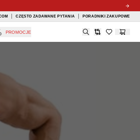
COM
CZĘSTO ZADAWANE PYTANIA
PORADNIKI ZAKUPOWE
Search
PROMOCJE
Porównywarka
items in favorit
Koszyk