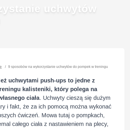
zystanie uchwytów
u
we
/
9 sposobów na wykorzystanie uchwytów do pompek w treningu
ż uchwytami push-ups to jedne z
eningu kalisteniki, który polega na
własnego ciała
. Uchwyty cieszą się dużym
ary i fakt, że za ich pomocą można wykonać
epszych ćwiczeń. Mowa tutaj o pompkach,
iemal całego ciała z nastawieniem na plecy,