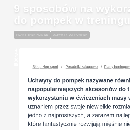
9 sposobów na wykor
do pompek w trening
PLANY TRENINGOWE
UCHWYTY DO POMPEK
Sklep Hop-sport
/
Poradniki zakupowe
/
Plany treningo
Uchwyty do pompek nazywane równie
najpopularniejszych akcesoriów do tr
wykorzystaniu w ćwiczeniach masy 
uznaniem przez swoje niewielkie rozmi
jedno z najprostszych, a zarazem najl
które fantastycznie rozwijają mięśnie n