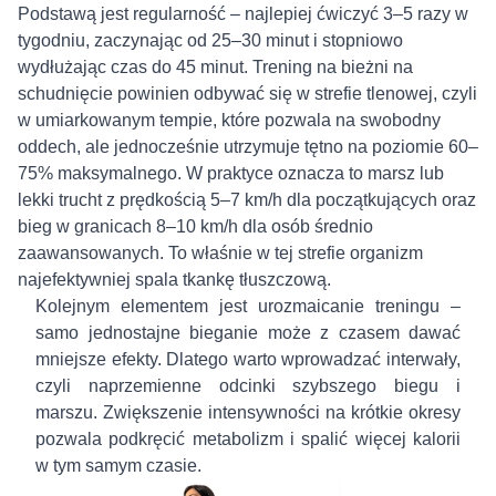
Podstawą jest regularność – najlepiej ćwiczyć 3–5 razy w
tygodniu, zaczynając od 25–30 minut i stopniowo
wydłużając czas do 45 minut. Trening na bieżni na
schudnięcie powinien odbywać się w strefie tlenowej, czyli
w umiarkowanym tempie, które pozwala na swobodny
oddech, ale jednocześnie utrzymuje tętno na poziomie 60–
75% maksymalnego. W praktyce oznacza to marsz lub
lekki trucht z prędkością 5–7 km/h dla początkujących oraz
bieg w granicach 8–10 km/h dla osób średnio
zaawansowanych. To właśnie w tej strefie organizm
najefektywniej spala tkankę tłuszczową.
Kolejnym elementem jest urozmaicanie treningu –
samo jednostajne bieganie może z czasem dawać
mniejsze efekty. Dlatego warto wprowadzać interwały,
czyli naprzemienne odcinki szybszego biegu i
marszu. Zwiększenie intensywności na krótkie okresy
pozwala podkręcić metabolizm i spalić więcej kalorii
w tym samym czasie.