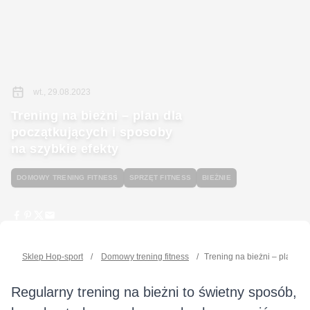
wt., 29.08.2023
Trening na bieżni – plan dla
początkujących i sposoby
na szybkie efekty
DOMOWY TRENING FITNESS
SPRZĘT FITNESS
BIEŻNIE
Sklep Hop-sport
/
Domowy trening fitness
/
Trening na bieżni – plan dl
Regularny trening na bieżni to świetny sposób,