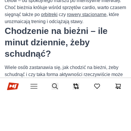
celów – od spokojnego marszu po intensywne interwały.
Choć bieżnia króluje wśród sprzętów cardio, warto czasem
sięgnąć także po
orbitreki
czy
rowery stacjonarne
, które
urozmaicają trening i odciążają stawy.
Chodzenie na bieżni – ile
minut dziennie, żeby
schudnąć?
Wiele osób zastanawia się, jak chodzić na bieżni, żeby
schudnąć i czy taka forma aktywności rzeczywiście może
przynieść widoczne efekty. Odpowiedź brzmi: tak –
Sklep Hop-sport.pl
Search
regularny marsz na bieżni to doskonały sposób na
Porównywarka
items in favorites,
Koszyk
Open menu
spalanie kalorii i redukcję tkanki tłuszczowej, szczególnie
dla osób, które nie lubią biegania lub dopiero zaczynają
swoją przygodę z aktywnością fizyczną. Kluczem jest
intensywność i czas trwania treningu – najlepiej
maszerować w tempie 5–6 km/h, z wyprostowaną sylwetką
i aktywną pracą rąk, aby zwiększyć zaangażowanie