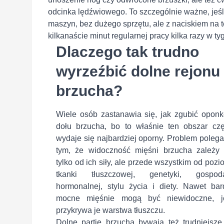
odcinka lędźwiowego. To szczególnie ważne, jeśl
maszyn, bez dużego sprzętu, ale z naciskiem na t
kilkanaście minut regularnej pracy kilka razy w ty
Dlaczego tak trudno
wyrzeźbić dolne rejonu
brzucha?
Wiele osób zastanawia się, jak zgubić oponk
dołu brzucha, bo to właśnie ten obszar czę
wydaje się najbardziej oporny. Problem poleg
tym, że widoczność mięśni brzucha zależy 
tylko od ich siły, ale przede wszystkim od poz
tkanki tłuszczowej, genetyki, gospoda
hormonalnej, stylu życia i diety. Nawet bar
mocne mięśnie mogą być niewidoczne, je
przykrywa je warstwa tłuszczu.
Dolne partie brzucha bywają też trudniejsze