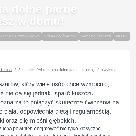
a dolne partie
asz w domu!
AKCESORIA TRENINGOWE
KÓŁKA DO ĆWICZEŃ
MATY DO ĆWICZEŃ
DRĄŻKI
fitness
/
Skuteczne ćwiczenia na dolne partie brzucha, które wykonasz w domu!
bszarów, który wiele osób chce wzmocnić,
 nie da się jednak „spalić tłuszczu”
Można za to połączyć skuteczne ćwiczenia na
 ciała, odpowiednią dietą i regularnością,
 oraz siłę mięśni głębokich.
zucha powinien obejmować nie tylko klasyczne
czenia stabilizacyjne, które uczą kontroli miednicy i