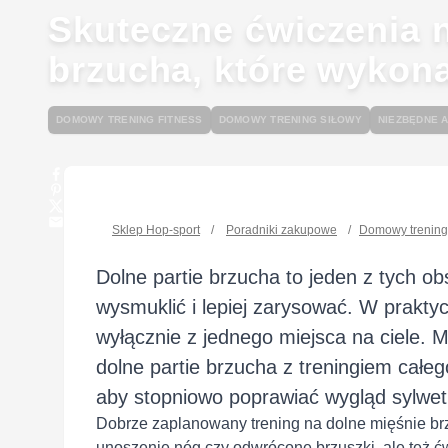
Skuteczne ćwiczenia n
brzucha, które wykon
DOMOWY TRENING FITNESS
DOMOWY TRENING SIŁOWY
NIEZBĘDNE 
Sklep Hop-sport
/
Poradniki zakupowe
/
Domowy trening 
Dolne partie brzucha to jeden z tych o
wysmuklić i lepiej zarysować. W praktyce
wyłącznie z jednego miejsca na ciele. 
dolne partie brzucha z treningiem całego
aby stopniowo poprawiać wygląd sylwetki
Dobrze zaplanowany trening na dolne mięśnie br
unoszenie nóg czy odwrócone brzuszki, ale też ćwi