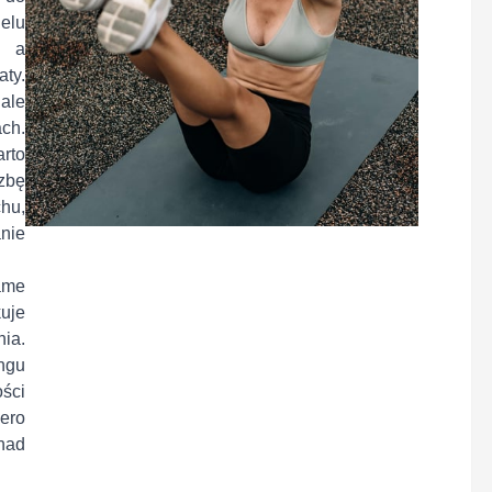
elu
, a
ty.
 ale
ch.
rto
czbę
hu,
nie
ame
kuje
ia.
ngu
ści
iero
nad