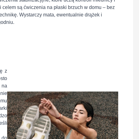
i celem są ćwiczenia na płaski brzuch w domu – bez
echnikę. Wystarczy mata, ewentualnie drążek i
godniu.
ę z
sto
a na
nie
iomu
rki
dzo
śli
 do