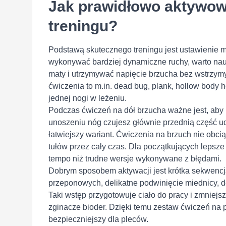
Jak prawidłowo aktywow
treningu?
Podstawą skutecznego treningu jest ustawienie m
wykonywać bardziej dynamiczne ruchy, warto nauc
maty i utrzymywać napięcie brzucha bez wstrzy
ćwiczenia to m.in. dead bug, plank, hollow body 
jednej nogi w leżeniu.
Podczas ćwiczeń na dół brzucha ważne jest, aby r
unoszeniu nóg czujesz głównie przednią część ud
łatwiejszy wariant. Ćwiczenia na brzuch nie obc
tułów przez cały czas. Dla początkujących lepsze 
tempo niż trudne wersje wykonywane z błędami.
Dobrym sposobem aktywacji jest krótka sekwencj
przeponowych, delikatne podwinięcie miednicy, de
Taki wstęp przygotowuje ciało do pracy i zmniejsz
zginacze bioder. Dzięki temu zestaw ćwiczeń na p
bezpieczniejszy dla pleców.