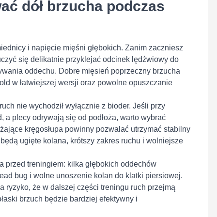
ać dół brzucha podczas
iednicy i napięcie mięśni głębokich. Zanim zaczniesz
zyć się delikatnie przyklejać odcinek lędźwiowy do
mywania oddechu. Dobre mięsień poprzeczny brzucha
hold w łatwiejszej wersji oraz powolne opuszczanie
uch nie wychodził wyłącznie z bioder. Jeśli przy
, a plecy odrywają się od podłoża, warto wybrać
iążające kręgosłupa powinny pozwalać utrzymać stabilny
będą ugięte kolana, krótszy zakres ruchu i wolniejsze
a przed treningiem: kilka głębokich oddechów
ad bug i wolne unoszenie kolan do klatki piersiowej.
a ryzyko, że w dalszej części treningu ruch przejmą
łaski brzuch będzie bardziej efektywny i