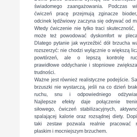
świadomego zaangażowania. Podczas wi
ćwiczeń pracę przejmują zginacze bioder
odcinek lędźwiowy zaczyna się odrywać od ma
Wtedy ćwiczenie nie tylko traci skuteczność,
może też powodować dyskomfort w pleca
Dlatego pytanie jak wyrzeźbić dół brzucha wa
rozszerzyć: nie chodzi wyłącznie o większą li
powtórzeń, ale o lepszą kontrolę ruc
prawidłowe oddychanie i stopniowe zwiększa
trudności.
Ważne jest również realistyczne podejście. S
brzuszki nie wystarczą, jeśli na co dzień bra
ruchu, snu i odpowiedniego odżywian
Najlepsze efekty daje połączenie treni
siłowego, ćwiczeń stabilizacyjnych, aktywno
spalającej kalorie oraz rozsądnej diety. Dop
taki zestaw pozwala realnie pracować 
płaskim i mocniejszym brzuchem.