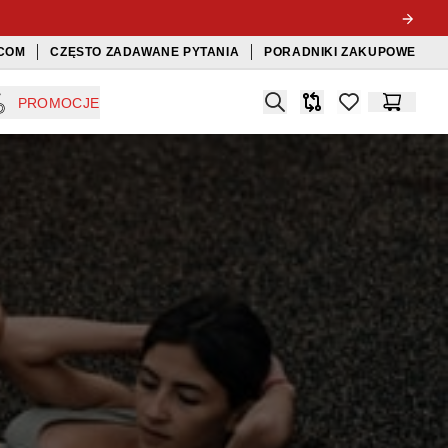
COM
CZĘSTO ZADAWANE PYTANIA
PORADNIKI ZAKUPOWE
Search
PROMOCJE
Porównywarka
items in favorit
Koszyk