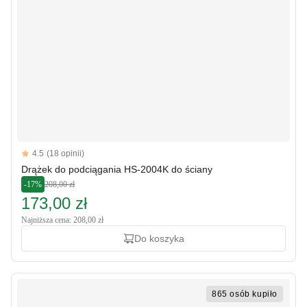
Reviews
4.5
(18 opinii)
4.5 out of 5 stars
Drążek do podciągania HS-2004K do ściany
-17%
208,00 zł
173,00 zł
Najniższa cena: 208,00 zł
Do koszyka
865 osób kupiło