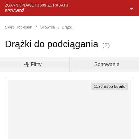
ZGARNIJ NAWET 1609 ZŁ RABATU
SPRAWDŹ
Sklep Hop-sport
/
Siłownia
/
Drążki
Drążki do podciągania
(7)
oduct filters
Filtry
Sortowanie
1186 osób kupiło