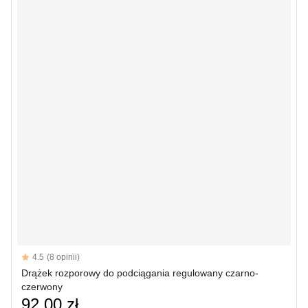
Reviews
4.5
(8 opinii)
4.5 out of 5 stars
Drążek rozporowy do podciągania regulowany czarno-
czerwony
92,00 zł