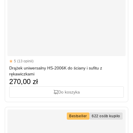
Reviews
5
(13 opinii)
5 out of 5 stars
Drążek uniwersalny HS-2006K do ściany i sufitu z
rękawiczkami
270,00 zł
Do koszyka
Bestseller
622 osób kupiło