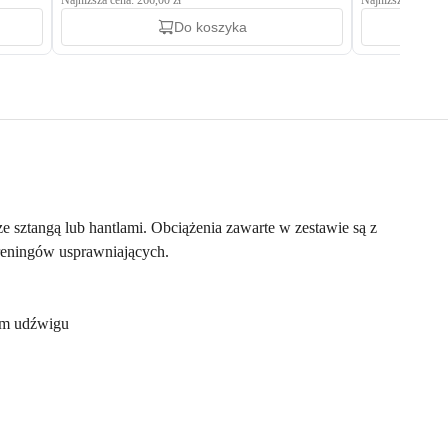
Najniższa cena: 266,00 zł
Najniższa cena: 29
Do koszyka
e sztangą lub hantlami. Obciążenia zawarte w zestawie są z
treningów usprawniających.
ym udźwigu