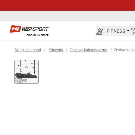
Sklep Hop-sport.pl
FITNESS
OFICJALNY SKLEP
Sklep Hop-sport
/
Siłownia
/
Zestawy kulturystyczne
/
Zestaw kultu