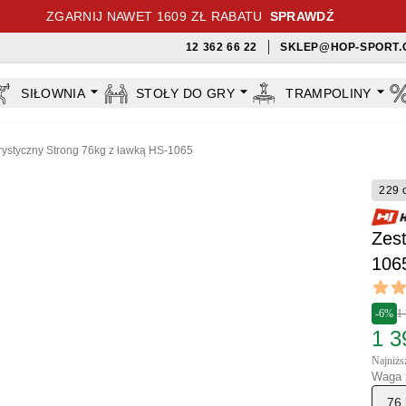
ZGARNIJ NAWET 1609 ZŁ RABATU
SPRAWDŹ
12 362 66 22
SKLEP@HOP-SPORT.
SIŁOWNIA
STOŁY DO GRY
TRAMPOLINY
rystyczny Strong 76kg z ławką HS-1065
229 
Zest
106
Revi
4.5 out
-6%
1 
1 3
Najniższ
Waga 
76 