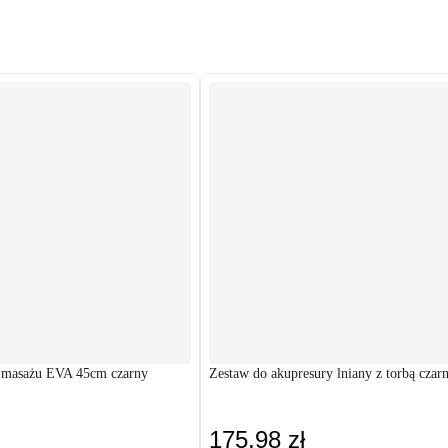
o masażu EVA 45cm czarny
Zestaw do akupresury lniany z torbą czar
175,98 zł