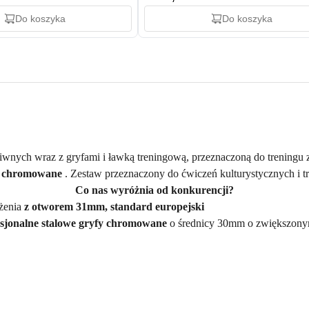
Do koszyka
Do koszyka
liwnych wraz z gryfami i ławką treningową, przeznaczoną do treningu z
az chromowane
. Zestaw przeznaczony do ćwiczeń kulturystycznych i 
Co nas wyróżnia od konkurencji?
żenia
z otworem 31mm, standard europejski
esjonalne stalowe gryfy chromowane
o średnicy 30mm o zwiększon