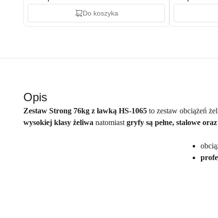
Do koszyka
Opis
Zestaw Strong 76kg z ławką HS-1065
to zestaw obciążeń że
wysokiej klasy żeliwa
natomiast
gryfy są pełne, stalowe or
obcią
prof