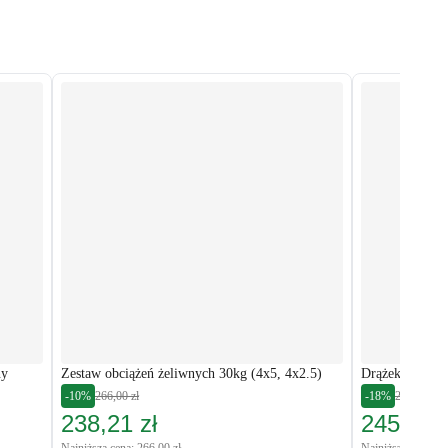
ny
Zestaw obciążeń żeliwnych 30kg (4x5, 4x2.5)
Drążek kratow
-10%
266,00 zł
-18%
298,00 zł
238,21 zł
245,00 z