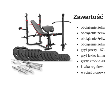
Zawartość
obciążenie żeliw
obciążenie żeliw
obciążenie żeliw
obciążenie żeli
gryf prosty 167 
gryf lekko łama
gryfy krótkie 40
ławka regulowa
wyciąg pionowy 