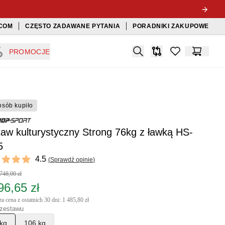
COM
CZĘSTO ZADAWANE PYTANIA
PORADNIKI ZAKUPOWE
Search
PROMOCJE
Porównywarka
items in favorit
Koszyk
osób kupiło
aw kulturystyczny Strong 76kg z ławką HS-
5
ews
4.5
(
Sprawdź opinie
)
 of 5 stars
748,00 zł
96,65 zł
a cena z ostatnich 30 dni: 1 485,80 zł
zestawu
kg
106 kg