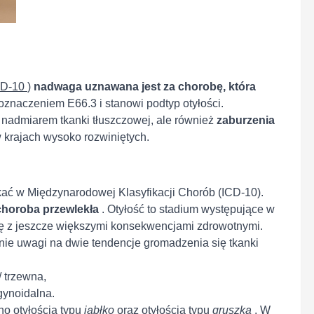
ICD-10
)
nadwaga uznawana jest za chorobę, która
oznaczeniem E66.3 i stanowi podtyp otyłości.
 nadmiarem tkanki tłuszczowej, ale również
zaburzenia
 krajach wysoko rozwiniętych.
kać w Międzynarodowej Klasyfikacji Chorób (ICD-10).
choroba przewlekła
. Otyłość to stadium występujące w
się z jeszcze większymi konsekwencjami zdrowotnymi.
nie uwagi na dwie tendencje gromadzenia się tkanki
/ trzewna,
gynoidalna.
no otyłością typu
jabłko
oraz otyłością typu
gruszka
. W