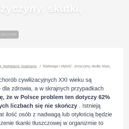
zyczyny, skutki,
HULA HOP
dy, motywacja, inspiracja
/
Nadwaga i otyłość - przyczyny, skutki, klasyfikacja
chorób cywilizacyjnych XXI wieku są
 dla zdrowia, a w skrajnych przypadkach
ię, że w Polsce problem ten dotyczy 62%
tych liczbach się nie skończy
. Istnieją
at ilość osób z nadwagą lub otyłością będzie
enie tkanki tłuszczowej w organizmie to