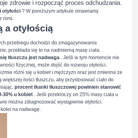
woje zdrowie i rozpocząć proces odchudzania.
i otyłości
? W poniższym artykule omawiamy
z nimi.
 a otyłością
órych przebiegu dochodzi do zmagazynowania
dzie, przekłada się to na nadmierną masę ciała.
się tłuszczu jest nadwaga
. Jeśli w tym momencie nie
ności fizycznej, może dojść do rozwoju otyłości.
zmie różni się u kobiet i mężczyzn oraz jest zmienna ze
ą większej ilości tłuszczu, aby przystosować ciało do
niając,
procent tkanki tłuszczowej powinien stanowić
0-30% u kobiet
. Jeśli przekroczy on 25% masy ciała u
awie można zdiagnozować wystąpienie otyłości.
 kolei na nadwagę.