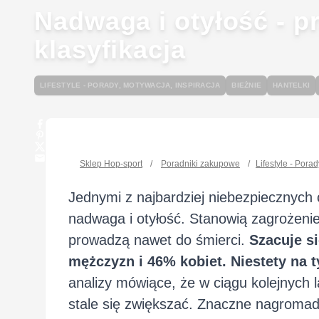
Nadwaga i otyłość - pr
klasyfikacja
LIFESTYLE - PORADY, MOTYWACJA, INSPIRACJA
BIEŻNIE
HANTELKI
Sklep Hop-sport
/
Poradniki zakupowe
/
Lifestyle - Pora
Jednymi z najbardziej niebezpiecznych 
nadwaga i otyłość. Stanowią zagrożenie
prowadzą nawet do śmierci.
Szacuje s
mężczyzn i 46% kobiet. Niestety na 
analizy mówiące, że w ciągu kolejnych l
stale się zwiększać. Znaczne nagromadz