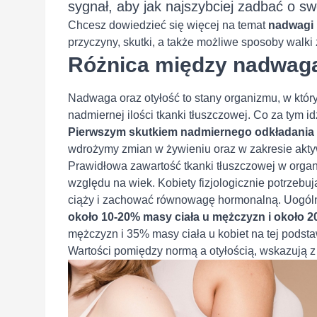
sygnał, aby jak najszybciej zadbać o s
Chcesz dowiedzieć się więcej na temat
nadwagi 
przyczyny, skutki, a także możliwe sposoby walki 
Różnica między nadwagą
Nadwaga oraz otyłość to stany organizmu, w kt
nadmiernej ilości tkanki tłuszczowej. Co za tym i
Pierwszym skutkiem nadmiernego odkładania 
wdrożymy zmian w żywieniu oraz w zakresie aktyw
Prawidłowa zawartość tkanki tłuszczowej w organi
względu na wiek. Kobiety fizjologicznie potrzebuj
ciąży i zachować równowagę hormonalną. Uogól
około 10-20% masy ciała u mężczyzn i około 2
mężczyzn i 35% masy ciała u kobiet na tej podst
Wartości pomiędzy normą a otyłością, wskazują z