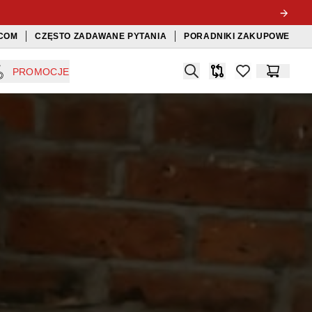
COM
CZĘSTO ZADAWANE PYTANIA
PORADNIKI ZAKUPOWE
Search
PROMOCJE
Porównywarka
items in favorit
Koszyk