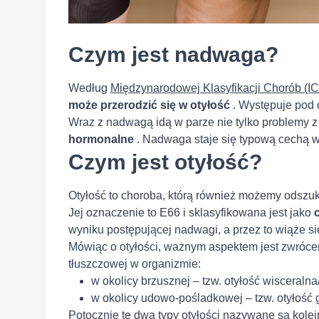
Czym jest nadwaga?
Według
Międzynarodowej Klasyfikacji Chorób (
może przerodzić się w otyłość
. Występuje pod 
Wraz z nadwagą idą w parze nie tylko problemy z
hormonalne
. Nadwaga staje się typową cechą w
Czym jest otyłość?
Otyłość to choroba, którą również możemy odszu
Jej oznaczenie to E66 i sklasyfikowana jest jako
wyniku postępującej nadwagi, a przez to wiąże 
Mówiąc o otyłości, ważnym aspektem jest zwróce
tłuszczowej w organizmie:
w okolicy brzusznej – tzw. otyłość wisceralna
w okolicy udowo-pośladkowej – tzw. otyłość 
Potocznie te dwa typy otyłości nazywane są kolej