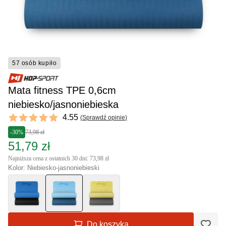
57 osób kupiło
Mata fitness TPE 0,6cm
niebiesko/jasnoniebieska
Reviews
4.55
(
Sprawdź opinie
)
4.55 out of 5 stars
-30%
73,98 zł
51,79 zł
Najniższa cena z ostatnich 30 dni: 73,98 zł
Kolor: Niebiesko-jasnoniebieski
Do koszyka