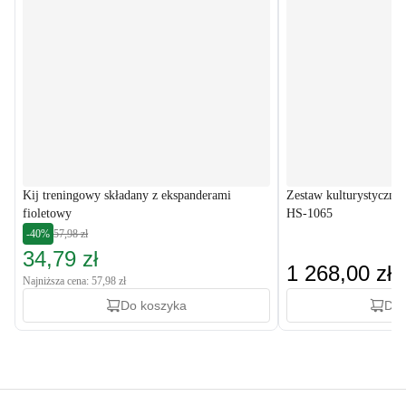
Kij treningowy składany z ekspanderami
Zestaw kulturystyczny
fioletowy
HS-1065
-40%
57,98 zł
34,79 zł
1 268,00 zł
Najniższa cena: 57,98 zł
Do koszyka
Do 