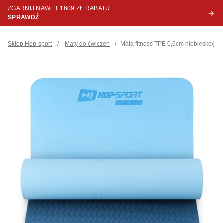
ZGARNIJ NAWET 1609 ZŁ RABATU
SPRAWDŹ
Sklep Hop-sport
/
Maty do ćwiczeń
/
Mata fitness TPE 0,6cm niebiesko/ja