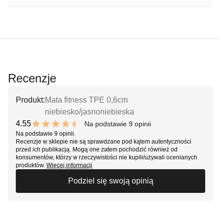
Recenzje
Produkt:
Mata fitness TPE 0,6cm
niebiesko/jasnoniebieska
4.55
Na podstawie 9 opinii
9.1 out of 10 stars
Na podstawie 9 opinii.
Recenzje w sklepie nie są sprawdzane pod kątem autentyczności
przed ich publikacją. Mogą one zatem pochodzić również od
konsumentów, którzy w rzeczywistości nie kupili/używali ocenianych
produktów.
Więcej informacji
Podziel się swoją opinią