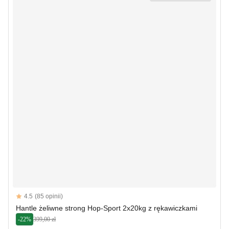
Reviews
4.5
(85 opinii)
4.5 out of 5 stars
Hantle żeliwne strong Hop-Sport 2x20kg z rękawiczkami
-22%
399,00 zł