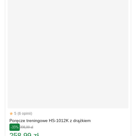
Reviews
5
(6 opinii)
5 out of 5 stars
Poręcze treningowe HS-1012K z drążkiem
-35%
398,00 zł
258,99 zł