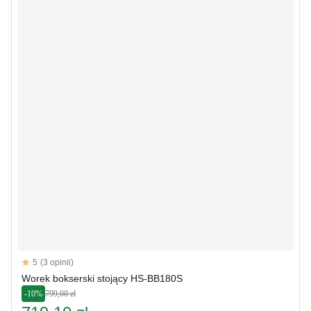
Reviews
5
(3 opinii)
5 out of 5 stars
Worek bokserski stojący HS-BB180S
-10%
799,00 zł