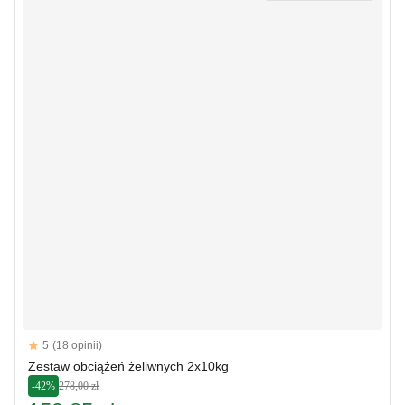
Reviews
5
(18 opinii)
5 out of 5 stars
Zestaw obciążeń żeliwnych 2x10kg
-42%
278,00 zł