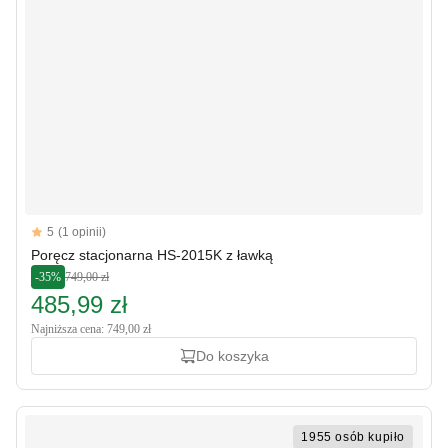
Reviews
5
(1 opinii)
5 out of 5 stars
Poręcz stacjonarna HS-2015K z ławką
-35%
749,00 zł
485,99 zł
Najniższa cena: 749,00 zł
Do koszyka
1955 osób kupiło