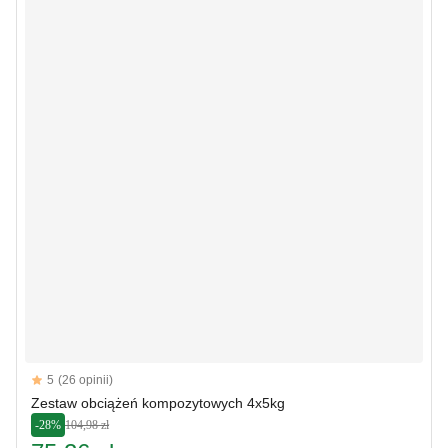
Reviews
5
(26 opinii)
5 out of 5 stars
Zestaw obciążeń kompozytowych 4x5kg
-28%
104,98 zł