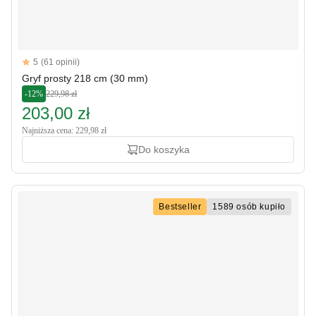
Reviews
5
(61 opinii)
5 out of 5 stars
Gryf prosty 218 cm (30 mm)
-12%
229,98 zł
203,00 zł
Najniższa cena: 229,98 zł
Do koszyka
Bestseller
1589 osób kupiło