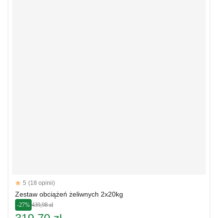
Reviews
5
(18 opinii)
5 out of 5 stars
Zestaw obciążeń żeliwnych 2x20kg
-27%
439,98 zł