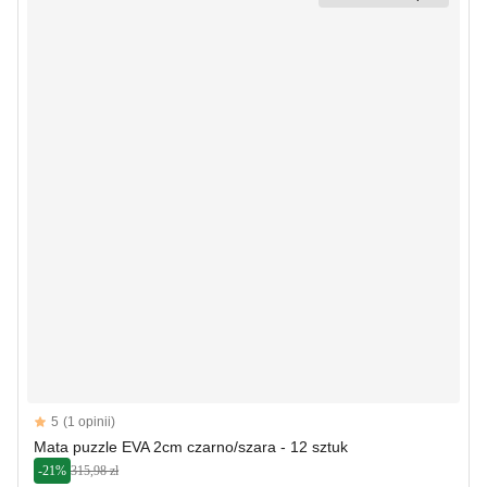
Reviews
5
(1 opinii)
5 out of 5 stars
Mata puzzle EVA 2cm czarno/szara - 12 sztuk
-21%
315,98 zł