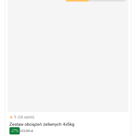
Reviews
5
(18 opinii)
5 out of 5 stars
Zestaw obciążeń żeliwnych 4x5kg
-27%
215,00 zł